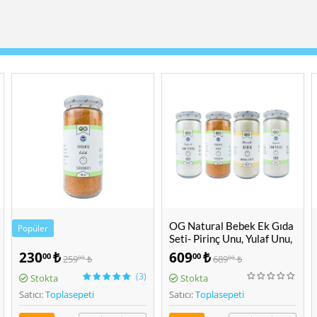
OG Natural Bebek Ek Gıda
Lotus Natura Organik
Seti- Pirinç Unu, Yulaf Unu,
Kalem Makarna 500 Gr
Tarhana ve Muhallebi
609
₺
155
₺
00
00
689
₺
159
₺
00
00
Stokta
Stokta
Satıcı:
Toplasepeti
Satıcı:
Toplasepeti