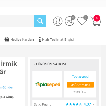
0
0
0
Hediye Kartları
Hızlı Teslimat Bilgisi
 İrmik
BU ÜRÜNÜN SATICISI
Gr
Toplasepeti
MAĞAZAYA BAK
m Gönder
2349 Ürün
(1-3 Gün)
,
4.37
Satıcı Puanı: