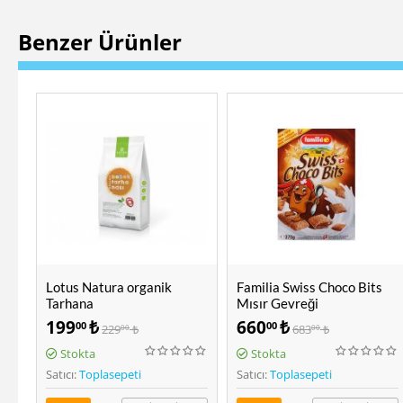
Benzer Ürünler
Familia Swiss Choco Bits
Popüler
Mısır Gevreği
OG Natural Organik Bebek
660
₺
230
₺
00
00
683
₺
259
₺
00
00
Tarhanası 400 Gr
(3)
Stokta
Stokta
Satıcı:
Toplasepeti
Satıcı:
Toplasepeti