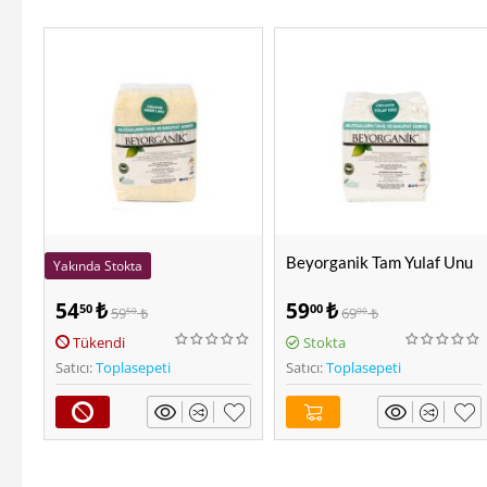
Beyorganik Tam Yulaf Unu
Yakında Stokta
Beyorganik Mısır Unu
54
₺
59
₺
50
00
59
₺
69
₺
50
00
(Bebeklere Özel)
Tükendi
Stokta
Satıcı:
Toplasepeti
Satıcı:
Toplasepeti