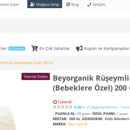
rinizi Satın
Mağaza Girişi
Blog
İletişim
nler
En Çok Satanlar
Kupon ve Kampanyalar
%50'ye varan
i İrmik (Bebeklere Özel) 200 Gr
Beyorganik Rüşeymli
Yakında Stokta
(Bebeklere Özel) 200 
Tükendi
0.00
(0
değerlendirme
)
Yoru
PUANLA AL:
45 puan
ÖDÜL PUANI:
1 puan
200 Gr
,
Hızlı Gönderi 
MIKTAR:
GÖNDERIM:
Beyorganik
MARKA: