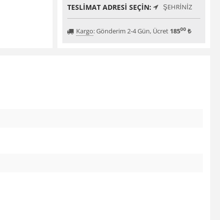
TESLIMAT ADRESI SEÇIN:
ŞEHRINIZ
00
Kargo
:
Gönderim 2-4 Gün, Ücret
185
₺