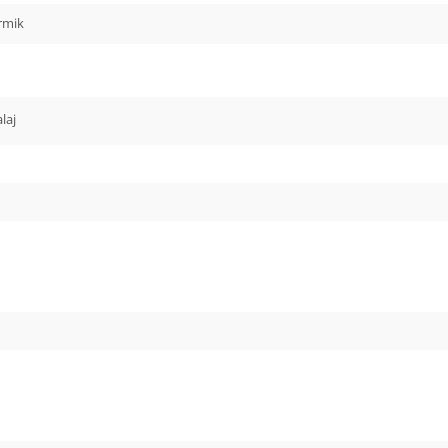
rmik
laj