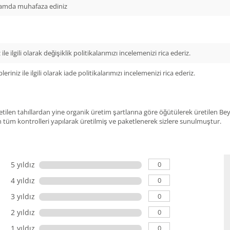
tamda muhafaza ediniz
ile ilgili olarak değişiklik politikalarımızı incelemenizi rica ederiz.
leriniz ile ilgili olarak iade politikalarımızı incelemenizi rica ederiz.
etilen tahıllardan yine organik üretim şartlarına göre öğütülerek üretilen B
n tüm kontrolleri yapılarak üretilmiş ve paketlenerek sizlere sunulmuştur.
0
5 yıldız
0
4 yıldız
0
3 yıldız
0
2 yıldız
0
1 yıldız