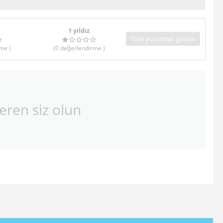
1 yıldız
Tüm yorumları göster
rme
)
(0
değerlendirme
)
eren siz olun