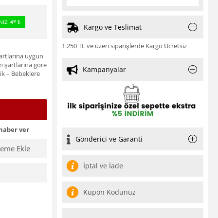
NIZ:
4
₺
50
Kargo ve Teslimat
1.250 TL ve üzeri siparişlerde Kargo Ücretsiz
şartlarına uygun
m şartlarına göre
Kampanyalar
ik – Bebeklere
haber ver
Gönderici ve Garanti
teme Ekle
İptal ve İade
Kupon Kodunuz