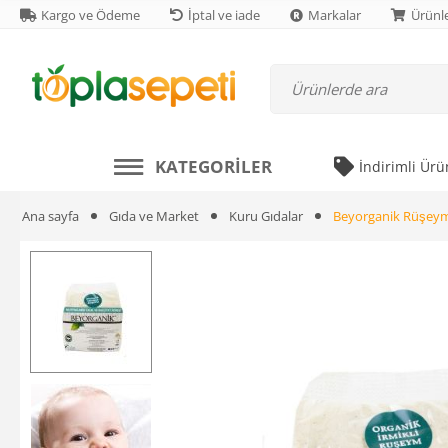
Kargo ve Ödeme
İptal ve iade
Markalar
Ürünle
KATEGORILER
İndirimli Ürü
Ana sayfa
Gıda ve Market
Kuru Gıdalar
Beyorganik Rüşeyml