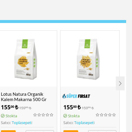
Tellioğlu Pizza Unu 1 Kg
OG
İrm
155
₺
78
₺
1
00
40
159
₺
84
₺
00
90
Çok Al Az Öde!
(2)
Stokta
Stokta
Lotus Natura Organik
Satıcı:
Toplasepeti
Satıcı:
Toplasepeti
Satı
Burgu Makarna 500 Gr