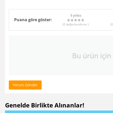
5 yıldız
Puana göre göster:
(0
değerlendirme
)
(0
Bu ürün için
Yorum Gönder
Genelde Birlikte Alınanlar!