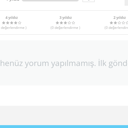
4 yıldız
3 yıldız
2 yıldız
değerlendirme
)
(0
değerlendirme
)
(0
değerlendi
 henüz yorum yapılmamış. İlk gönd