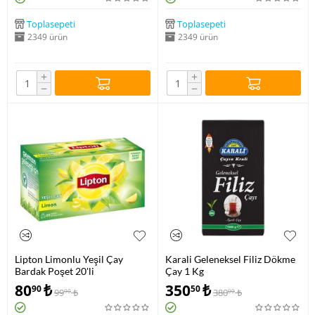
Toplasepeti
Toplasepeti
2349 ürün
2349 ürün
+
+
−
−
Lipton Limonlu Yeşil Çay
Karali Geleneksel Filiz Dökme
Bardak Poşet 20'li
Çay 1 Kg
80
₺
350
₺
90
50
99
₺
380
₺
90
00