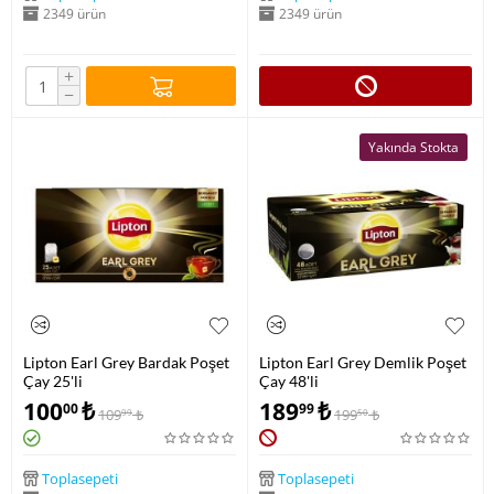
2349 ürün
2349 ürün
+
−
Yakında Stokta
Lipton Earl Grey Bardak Poşet
Lipton Earl Grey Demlik Poşet
Çay 25'li
Çay 48'li
100
₺
189
₺
00
99
109
₺
199
₺
99
50
Toplasepeti
Toplasepeti