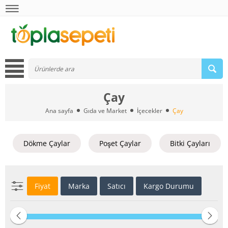
Çay
Ana sayfa
Gıda ve Market
İçecekler
Çay
Dökme Çaylar
Poşet Çaylar
Bitki Çayları
Fiyat
Marka
Satıcı
Kargo Durumu