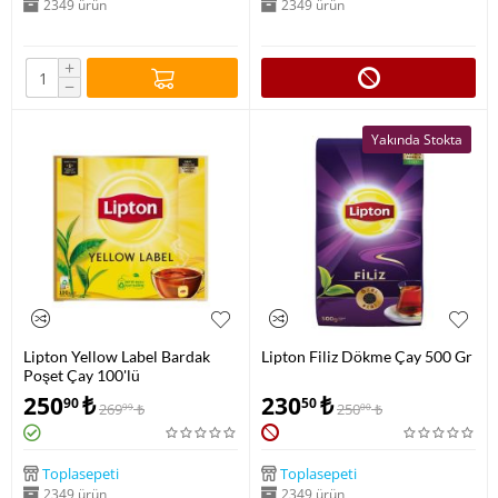
2349 ürün
2349 ürün
+
−
Yakında Stokta
Lipton Yellow Label Bardak
Lipton Filiz Dökme Çay 500 Gr
Poşet Çay 100'lü
250
₺
230
₺
90
50
269
₺
250
₺
99
00
Toplasepeti
Toplasepeti
2349 ürün
2349 ürün