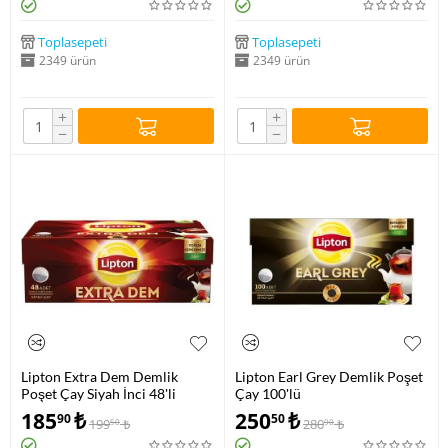
Toplasepeti
Toplasepeti
2349 ürün
2349 ürün
+
+
−
−
Lipton Extra Dem Demlik
Lipton Earl Grey Demlik Poşet
Poşet Çay Siyah İnci 48'li
Çay 100'lü
185
₺
250
₺
90
50
199
₺
280
₺
50
90