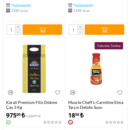
Toplasepeti
Toplasepeti
2349 ürün
2349 ürün
+
+
−
−
Yakında Stokta
Karali Premium Filiz Dökme
Muscle Cheff L-Carnitine Elma
Çay 3 Kg
Tarçın Detoks Suyu
975
₺
18
₺
00
50
1.050
₺
00