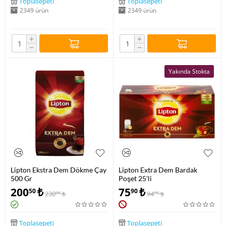
Toplasepeti
Toplasepeti
2349 ürün
2349 ürün
+
+
−
−
Yakında Stokta
Lipton Ekstra Dem Dökme Çay
Lipton Extra Dem Bardak
500 Gr
Poşet 25'li
200
₺
75
₺
50
90
230
₺
94
₺
00
90
Toplasepeti
Toplasepeti