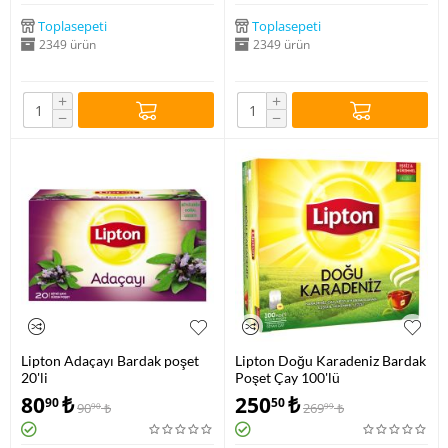
Toplasepeti
Toplasepeti
2349 ürün
2349 ürün
+
+
−
−
Lipton Adaçayı Bardak poşet
Lipton Doğu Karadeniz Bardak
20'li
Poşet Çay 100'lü
80
₺
250
₺
90
50
90
₺
269
₺
90
99