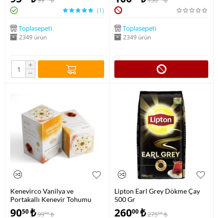
99
₺
130
₺
(1)
Toplasepeti
Toplasepeti
2349 ürün
2349 ürün
+
−
Kenevirco Vanilya ve
Lipton Earl Grey Dökme Çay
Portakallı Kenevir Tohumu
500 Gr
Çayı
90
₺
260
₺
50
00
99
₺
275
₺
90
50