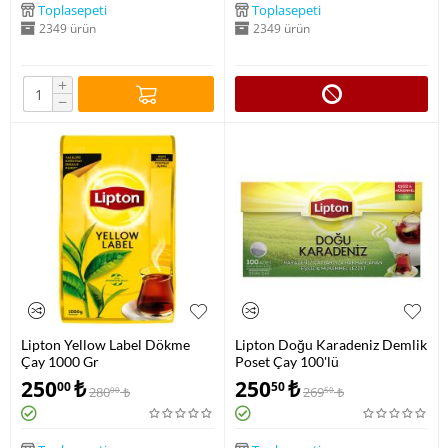
Toplasepeti
Toplasepeti
2349 ürün
2349 ürün
+
−
Lipton Yellow Label Dökme
Lipton Doğu Karadeniz Demlik
Çay 1000 Gr
Poset Çay 100'lü
250
₺
250
₺
00
50
280
₺
269
₺
00
50