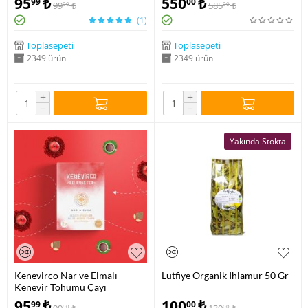
95
₺
550
₺
99
00
99
₺
585
₺
90
00
(1)
Toplasepeti
Toplasepeti
2349 ürün
2349 ürün
+
+
−
−
Yakında Stokta
Kenevirco Nar ve Elmalı
Lutfiye Organik Ihlamur 50 Gr
Kenevir Tohumu Çayı
95
₺
100
₺
99
00
90
00