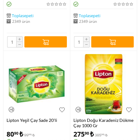
Toplasepeti
Toplasepeti
2349 ürün
2349 ürün
+
+
−
−
Lipton Yeşil Çay Sade 20'li
Lipton Doğu Karadeniz Dökme
Çay 1000 Gr
80
₺
275
₺
90
90
99
₺
385
₺
90
90