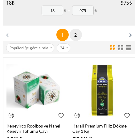
18
₺
975
₺
₺
–
₺
1
2
Popülerliğe göre sırala
24
Kenevirco Rooibos ve Naneli
Karali Premium Filiz Dökme
Kenevir Tohumu Çayı
Çay 1 Kg