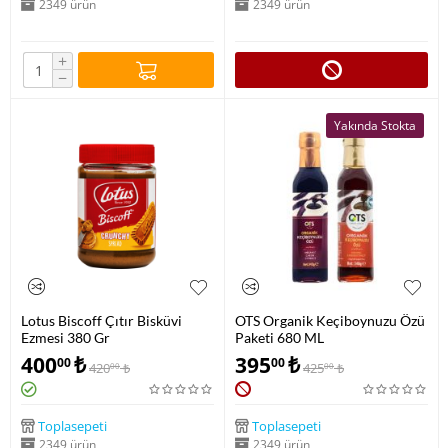
2349 ürün
2349 ürün
+
−
Yakında Stokta
Lotus Biscoff Çıtır Bisküvi
OTS Organik Keçiboynuzu Özü
Ezmesi 380 Gr
Paketi 680 ML
400
₺
395
₺
00
00
420
₺
425
₺
00
00
Toplasepeti
Toplasepeti
2349 ürün
2349 ürün