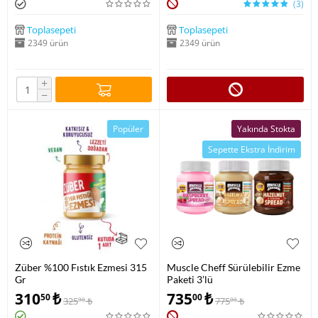
(3)
Toplasepeti
Toplasepeti
2349 ürün
2349 ürün
+
−
Popüler
Yakında Stokta
Sepette Ekstra İndirim
Züber %100 Fıstık Ezmesi 315
Muscle Cheff Sürülebilir Ezme
Gr
Paketi 3’lü
310
₺
735
₺
50
00
325
₺
775
₺
90
00