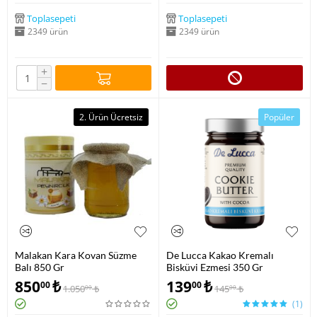
Toplasepeti
Toplasepeti
2349 ürün
2349 ürün
+
−
2. Ürün Ücretsiz
Popüler
Malakan Kara Kovan Süzme
De Lucca Kakao Kremalı
Balı 850 Gr
Bisküvi Ezmesi 350 Gr
850
₺
139
₺
00
00
1.050
₺
145
₺
00
00
(1)