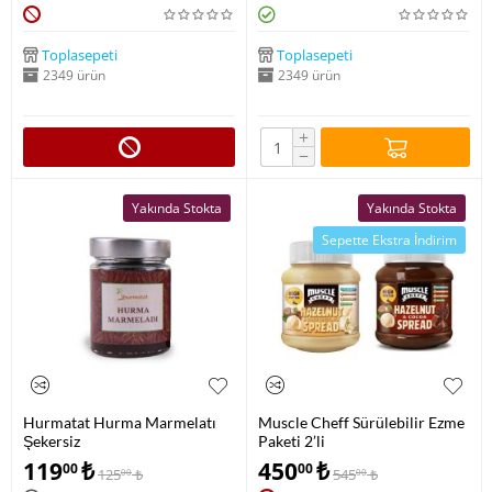
Toplasepeti
Toplasepeti
2349 ürün
2349 ürün
+
−
Yakında Stokta
Yakında Stokta
Sepette Ekstra İndirim
Hurmatat Hurma Marmelatı
Muscle Cheff Sürülebilir Ezme
Şekersiz
Paketi 2’li
119
₺
450
₺
00
00
125
₺
545
₺
00
00