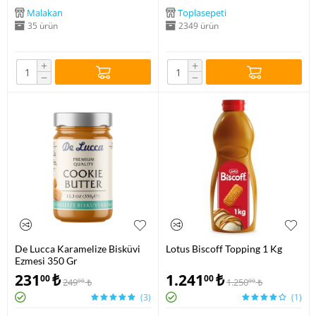
Malakan
Toplasepeti
35 ürün
2349 ürün
+
+
−
−
De Lucca Karamelize Bisküvi
Lotus Biscoff Topping 1 Kg
Ezmesi 350 Gr
231
₺
1.241
₺
00
00
249
₺
1.250
₺
00
00
(3)
(1)