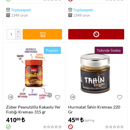
Toplasepeti
Toplasepeti
2349 ürün
2349 ürün
+
−
Popüler
Yakında Stokta
Züber Peanutzilla Kakaolu Yer
Hurmatat Tahin Kreması 220
Fıstığı Kreması 315 gr
Gr
410
₺
45
₺
00
00
59
₺
90