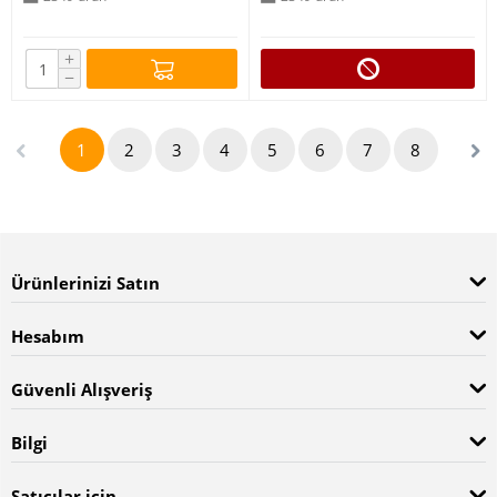
+
−
1
2
3
4
5
6
7
8
Ürünlerinizi Satın
Hesabım
Güvenli Alışveriş
Bilgi
Satıcılar için