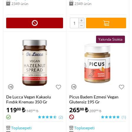
2349 ürün
2349 ürün
+
−
Yakında Stokta
De Lucca Vegan Kakaolu
Picus Badem Ezmesi Vegan
Fındık Kreması 350 Gr
Glutensiz 195 Gr
119
₺
265
₺
00
00
145
₺
289
₺
00
00
(2)
(1)
Toplasepeti
Toplasepeti