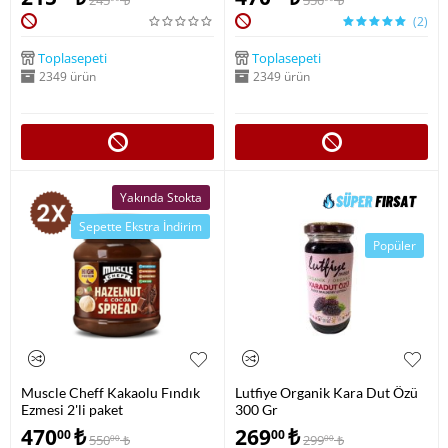
245
₺
550
₺
(2)
Toplasepeti
Toplasepeti
2349 ürün
2349 ürün
Yakında Stokta
Sepette Ekstra İndirim
Popüler
Muscle Cheff Kakaolu Fındık
Lutfiye Organik Kara Dut Özü
Ezmesi 2'li paket
300 Gr
470
₺
269
₺
00
00
550
₺
299
₺
00
00