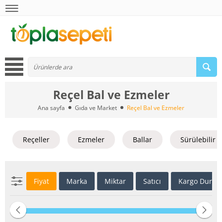
Reçel Bal ve Ezmeler
Ana sayfa
Gıda ve Market
Reçel Bal ve Ezmeler
Reçeller
Ezmeler
Ballar
Sürülebilir 
Fiyat
Marka
Miktar
Satıcı
Kargo Duru