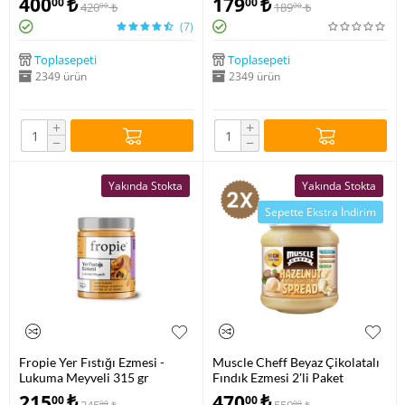
400
₺
179
₺
00
00
420
₺
189
₺
00
00
(7)
Toplasepeti
Toplasepeti
2349 ürün
2349 ürün
+
+
−
−
Yakında Stokta
Yakında Stokta
Sepette Ekstra İndirim
Fropie Yer Fıstığı Ezmesi -
Muscle Cheff Beyaz Çikolatalı
Lukuma Meyveli 315 gr
Fındık Ezmesi 2'li Paket
215
₺
470
₺
00
00
00
00