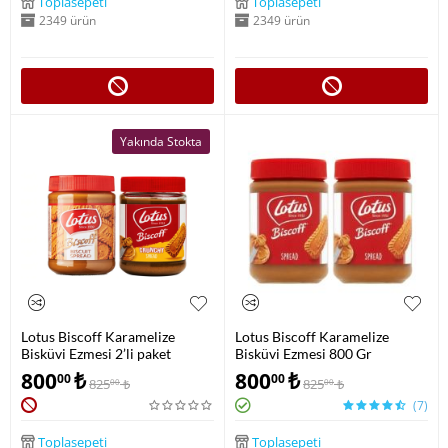
Toplasepeti
Toplasepeti
2349 ürün
2349 ürün
Yakında Stokta
Lotus Biscoff Karamelize
Lotus Biscoff Karamelize
Bisküvi Ezmesi 2’li paket
Bisküvi Ezmesi 800 Gr
800
₺
800
₺
00
00
825
₺
825
₺
00
00
(7)
Toplasepeti
Toplasepeti