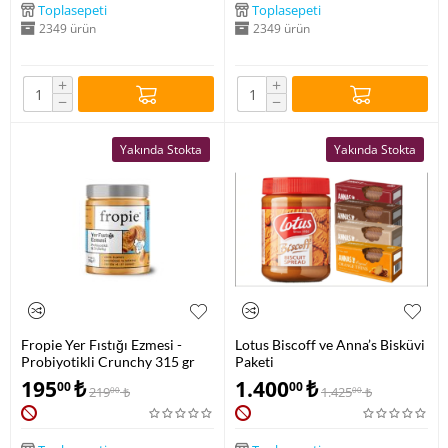
Toplasepeti
Toplasepeti
2349 ürün
2349 ürün
+
+
−
−
Yakında Stokta
Yakında Stokta
Fropie Yer Fıstığı Ezmesi -
Lotus Biscoff ve Anna’s Bisküvi
Probiyotikli Crunchy 315 gr
Paketi
195
₺
1.400
₺
00
00
219
₺
1.425
₺
00
00