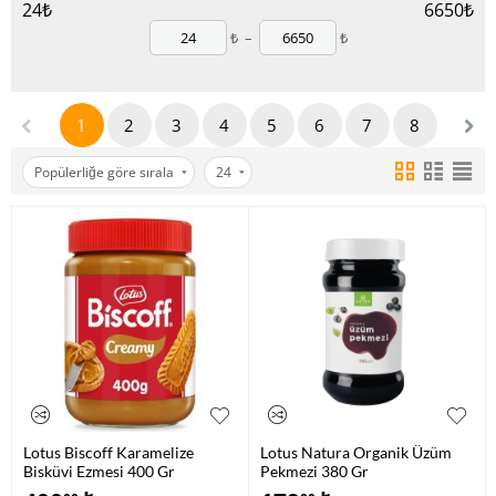
24
₺
6650
₺
₺
–
₺
1
2
3
4
5
6
7
8
Popülerliğe göre sırala
24
Lotus Biscoff Karamelize
Lotus Natura Organik Üzüm
Bisküvi Ezmesi 400 Gr
Pekmezi 380 Gr