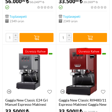
56.000
₺
33.500
₺
00
00
66.249
₺
39.399
₺
00
00
Toplasepeti
Toplasepeti
2349 ürün
2349 ürün
+
+
−
−
Ücretsiz Kahve
Ücretsiz Kahve
Gaggia New Classic E24 Gri
Gaggia New Classic RI9480/11
Manuel Espresso Makinesi
Espresso Makinesi Gaggia New
RI9481/16
Classic E24 Kırmızı Espresso
33.500
₺
33.500
₺
00
00
00