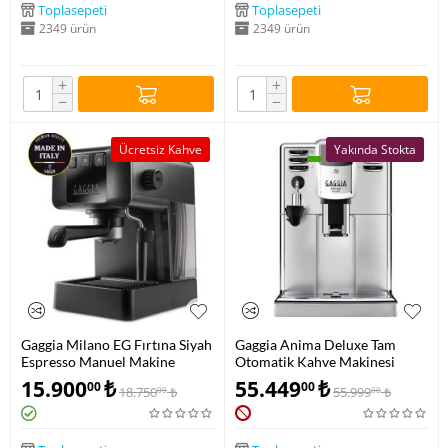
Toplasepeti
Toplasepeti
2349 ürün
2349 ürün
+
+
−
−
Ücretsiz Kahve
Yakında Stokta
Gaggia Milano EG Fırtına Siyah
Gaggia Anima Deluxe Tam
Espresso Manuel Makine
Otomatik Kahve Makinesi
EG2109/04
RI8761/01
15.900
₺
55.449
₺
00
00
18.750
₺
55.999
₺
00
00