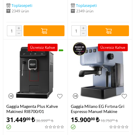
Toplasepeti
Toplasepeti
2349 ürün
2349 ürün
+
+
−
−
Ücretsiz Kahve
Ücretsiz Kahve
Gaggia Magenta Plus Kahve
Gaggia Milano EG Fırtına Gri
Makinesi RI8700/01
Espresso Manuel Makine
EG2109/04
31.449
₺
15.900
₺
00
00
36.999
₺
18.750
₺
00
00