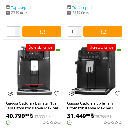
Toplasepeti
Toplasepeti
2349 ürün
2349 ürün
+
+
−
−
Ücretsiz Kahve
Ücretsiz Kahve
Gaggia Cadorna Barista Plus
Gaggia Cadorna Style Tam
Tam Otomatik Kahve Makinesi
Otomatik Kahve Makinesi
RI9602/01
RI9600/01
40.799
₺
31.449
₺
00
00
47.999
₺
35.799
₺
00
00