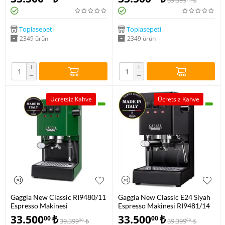
39.399
₺
Makinesi RI9481/12
Toplasepeti
Toplasepeti
2349 ürün
2349 ürün
+
+
−
−
Ücretsiz Kahve
Ücretsiz Kahve
Gaggia New Classic RI9480/11
Gaggia New Classic E24 Siyah
Espresso Makinesi
Espresso Makinesi RI9481/14
33.500
₺
33.500
₺
00
00
39.399
₺
39.399
₺
00
00