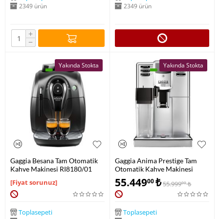
2349 ürün
2349 ürün
+
−
Yakında Stokta
Yakında Stokta
Gaggia Besana Tam Otomatik
Gaggia Anima Prestige Tam
Kahve Makinesi RI8180/01
Otomatik Kahve Makinesi
RI8762/01
55.449
₺
00
[Fiyat sorunuz]
55.999
₺
00
Toplasepeti
Toplasepeti