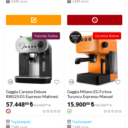
2349 ürün
2349 ürün
Yakında Stokta
Ücretsiz Kahve
Gaggia Carezza Deluxe
Gaggia Milano EG Fırtına
RI8525/01 Espresso Makinesi
Turuncu Espresso Manuel
Makine EG2109/04
57.448
₺
15.900
₺
00
00
57.999
₺
18.750
₺
00
00
Toplasepeti
Toplasepeti
2349 ürün
2349 ürün