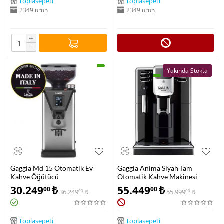
Toplasepeti
Toplasepeti
2349 ürün
2349 ürün
+
−
Yakında Stokta
Gaggia Md 15 Otomatik Ev
Gaggia Anima Siyah Tam
Kahve Öğütücü
Otomatik Kahve Makinesi
RI8760/01
30.249
₺
55.449
₺
00
00
36.249
₺
55.999
₺
00
00
Toplasepeti
Toplasepeti