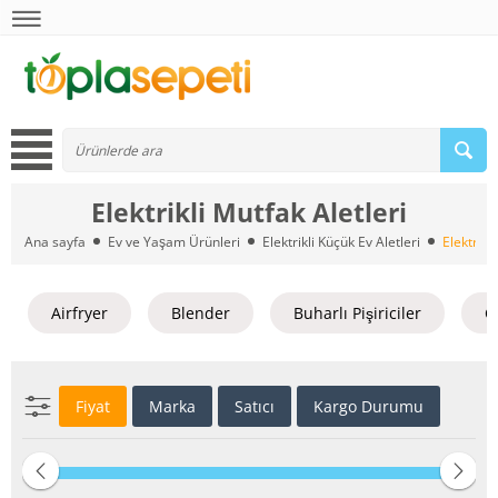
Elektrikli Mutfak Aletleri
Ana sayfa
Ev ve Yaşam Ürünleri
Elektrikli Küçük Ev Aletleri
Elektrikl
Airfryer
Blender
Buharlı Pişiriciler
Ç
Fiyat
Marka
Satıcı
Kargo Durumu