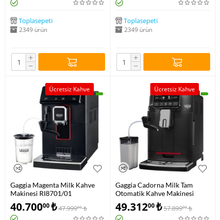
Toplasepeti
Toplasepeti
2349 ürün
2349 ürün
+
+
−
−
Ücretsiz Kahve
Ücretsiz Kahve
Gaggia Magenta Milk Kahve
Gaggia Cadorna Milk Tam
Makinesi RI8701/01
Otomatik Kahve Makinesi
RI9603/01
40.700
₺
49.312
₺
00
00
47.999
₺
57.899
₺
00
00