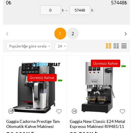
0
₺
57448
₺
₺
–
₺
1
2
Popülerliğe göre sırala
24
Ücretsiz Kahve
Ücretsiz Kahve
Gaggia Cadorna Prestige Tam
Gaggia New Classic E24 Metal
Otomatik Kahve Makinesi
Espresso Makinesi RI9481/11
RI9604/01