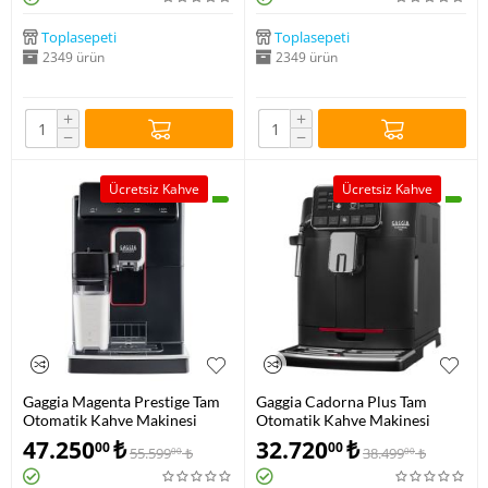
Toplasepeti
Toplasepeti
2349 ürün
2349 ürün
+
+
−
−
Ücretsiz Kahve
Ücretsiz Kahve
Gaggia Magenta Prestige Tam
Gaggia Cadorna Plus Tam
Otomatik Kahve Makinesi
Otomatik Kahve Makinesi
RI8702/01
RI9601/01
47.250
₺
32.720
₺
00
00
55.599
₺
38.499
₺
00
00