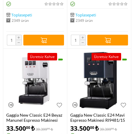
Toplasepeti
Toplasepeti
2349 ürün
2349 ürün
+
+
−
−
Ücretsiz Kahve
Ücretsiz Kahve
Gaggia New Classic E24 Beyaz
Gaggia New Classic E24 Mavi
Manunel Espresso Makinesi
Espresso Makinesi RI9481/15
RI9481/13
33.500
₺
33.500
₺
00
00
39.399
₺
39.399
₺
00
00