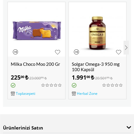
Milka Choco Moo 200 Gr
Solgar Omega-3 950 mg
Y
100 Kapsül
%
225
₺
1.991
₺
00
00
23.000
₺
20.501
₺
00
00
Toplasepeti
Herbal Zone
Ürünlerinizi Satın