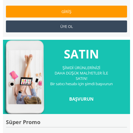
GIRIŞ
ÜYE OL
SATIN
ŞİMDİ ÜRÜNLERİNİZİ
DAHA DÜŞÜK MALİYETLER İLE
SATIN!
Bir satıcı hesabı için şimdi başvurun
BAŞVURUN
Süper Promo