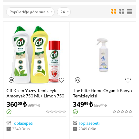
Popülerliğe göre sırala
24
Cif Krem Yüzey Temizleyici
The Elite Home Organik Banyo
Amonyak 750 ML+ Limon 750
Temizleyicisi
ML+ Cif Ultra Hijyen Alkol
360
₺
349
₺
00
99
399
₺
525
₺
00
00
Bazlı Sprey 200 ML
Toplasepeti
Toplasepeti
2349 ürün
2349 ürün