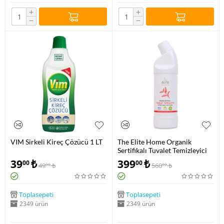
+
+
−
−
VIM Sirkeli Kireç Çözücü 1 LT
The Elite Home Organik
Sertifikalı Tuvalet Temizleyici
39
₺
399
₺
00
00
49
₺
560
₺
00
00
Toplasepeti
Toplasepeti
2349 ürün
2349 ürün