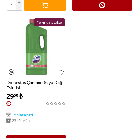
+
−
Yakında Stokta
Domestos Çamaşır Suyu Dağ
Esintisi
29
₺
50
Toplasepeti
2349 ürün