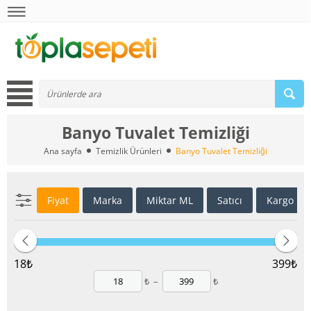
Banyo Tuvalet Temizliği
Ana sayfa
Temizlik Ürünleri
Banyo Tuvalet Temizliği
Fiyat
Marka
Miktar ML
Satıcı
Kargo D
18
₺
399
₺
₺
–
₺