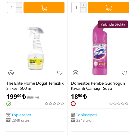
+
+
−
−
Yakında Stokta
The Elite Home Doğal Temizlik
Domestos Pembe Güç Yoğun
Sirkesi 500 ml
Kıvamlı Çamaşır Suyu
199
₺
18
₺
00
50
250
₺
00
Toplasepeti
Toplasepeti
2349 ürün
2349 ürün