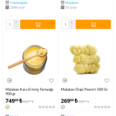
Toplasepeti
Malakan
2349 ürün
35 ürün
+
+
−
−
Malakan Kars Erimiş Tereyağı
Malakan Örgü Peyniri 500 Gr
900 gr
749
₺
269
₺
00
00
850
₺
295
₺
00
00