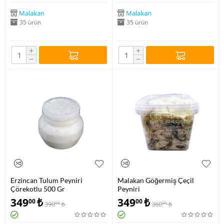
Malakan
Malakan
35 ürün
35 ürün
+
+
−
−
Erzincan Tulum Peyniri
Malakan Göğermiş Çeçil
Çörekotlu 500 Gr
Peyniri
349
₺
349
₺
00
00
390
₺
360
₺
00
00