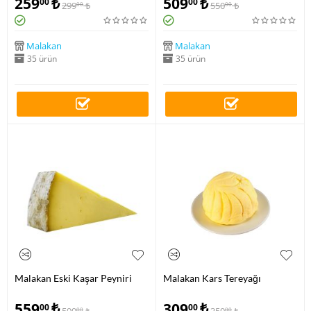
259
₺
509
₺
00
00
299
₺
550
₺
00
00
Malakan
Malakan
35 ürün
35 ürün
Malakan Eski Kaşar Peyniri
Malakan Kars Tereyağı
559
₺
309
₺
00
00
00
00