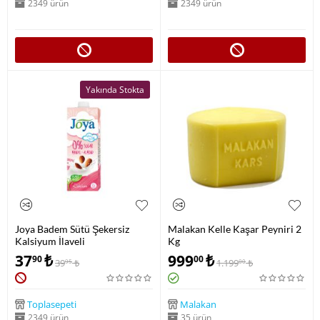
2349 ürün
2349 ürün
Yakında Stokta
Joya Badem Sütü Şekersiz
Malakan Kelle Kaşar Peyniri 2
Kalsiyum İlaveli
Kg
37
₺
999
₺
90
00
39
₺
1.199
₺
95
00
Toplasepeti
Malakan
2349 ürün
35 ürün