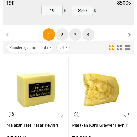
19
₺
8500
₺
₺
–
₺
1
2
3
4
Popülerliğe göre sırala
24
Malakan Taze Kaşar Peyniri
Malakan Kars Gravyer Peyniri