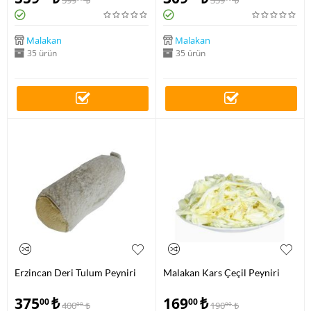
599
₺
359
₺
Malakan
Malakan
35 ürün
35 ürün
Erzincan Deri Tulum Peyniri
Malakan Kars Çeçil Peyniri
375
₺
169
₺
00
00
400
₺
190
₺
00
00