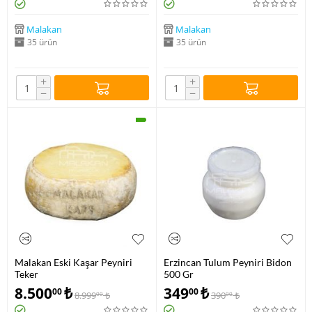
Malakan
Malakan
35 ürün
35 ürün
+
+
−
−
Malakan Eski Kaşar Peyniri
Erzincan Tulum Peyniri Bidon
Teker
500 Gr
8.500
₺
349
₺
00
00
8.999
₺
390
₺
00
00