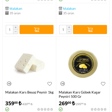
Malakan
Malakan
35 ürün
35 ürün
+
+
−
−
Malakan Kars Beyaz Peynir 1kg
Malakan Kars Göbek Kaşar
Peyniri 500 Gr
359
₺
269
₺
00
00
430
₺
295
₺
00
00