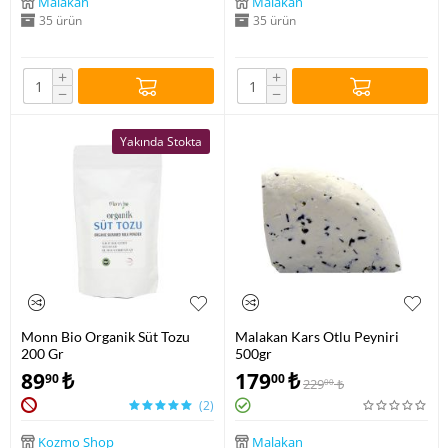
Malakan
Malakan
35 ürün
35 ürün
+
+
−
−
Yakında Stokta
Monn Bio Organik Süt Tozu
Malakan Kars Otlu Peyniri
200 Gr
500gr
89
₺
179
₺
90
00
229
₺
00
(2)
Kozmo Shop
Malakan