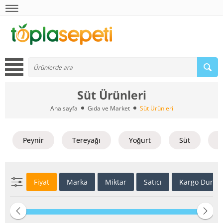
Süt Ürünleri
Ana sayfa
Gıda ve Market
Süt Ürünleri
Peynir
Tereyağı
Yoğurt
Süt
S
Fiyat
Marka
Miktar
Satıcı
Kargo Duru