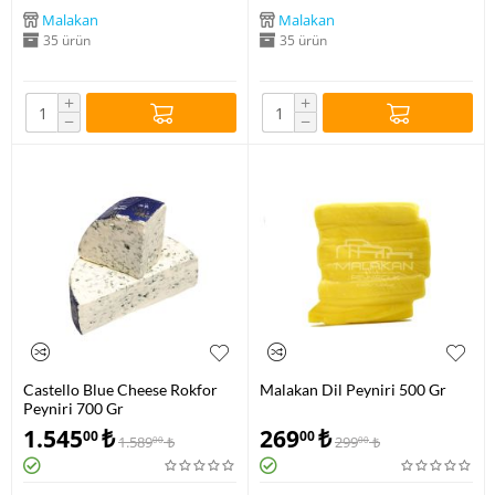
Malakan
Malakan
35 ürün
35 ürün
+
+
−
−
Castello Blue Cheese Rokfor
Malakan Dil Peyniri 500 Gr
Peyniri 700 Gr
1.545
₺
269
₺
00
00
1.589
₺
299
₺
00
00