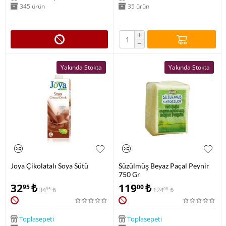
345 ürün
35 ürün
+
−
Yakında Stokta
Yakında Stokta
Joya Çikolatalı Soya Sütü
Süzülmüş Beyaz Paçal Peynir
750 Gr
32
₺
119
₺
95
00
34
₺
124
₺
95
00
Toplasepeti
Toplasepeti