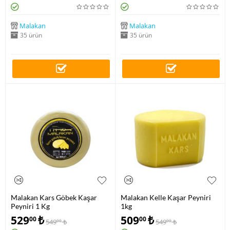
Malakan
Malakan
35 ürün
35 ürün
Malakan Kars Göbek Kaşar
Malakan Kelle Kaşar Peyniri
Peyniri 1 Kg
1kg
529
₺
509
₺
00
00
549
₺
549
₺
00
00