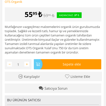
OTS Organik
55
₺
95
59
₺
90
KAZANCINIZ:
3
₺
95
Mutfağınızın vazgeçilmez malzemelerini organik ürün gurubumuzda
topladık. Sağlıklı ve lezzetli tatlı, hamur işi ve yemeklerinizde
kullanacağınız tüm ürün çeşitleri tamamen organik tahıllardan
üretilmiştir. Üretiminde kimyasal ilaçlar ve gübreler kullanılmamıştır.
Tamamen izoleli tarımsal alanlarda yapılan üretimler ile sizlere
sunulmaktadır.OTS Organik Yulaf Unu 750 Gr da tüm üretim
aşamaları denetlenen tamamen organik bir üründür.
−
+
Sepete ekle
Karşılaştır
Listeme Ekle
Satıcıya Sorun
BU ÜRÜNÜN SATICISI