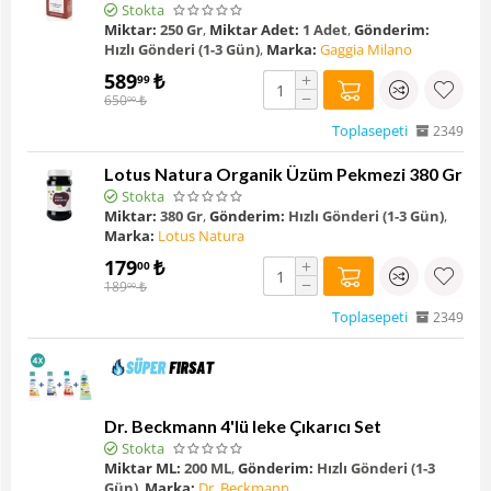
Stokta
Miktar:
250 Gr
,
Miktar Adet:
1 Adet
,
Gönderim:
Hızlı Gönderi (1-3 Gün)
,
Marka:
Gaggia Milano
589
₺
+
99
−
650
₺
00
Toplasepeti
2349
Lotus Natura Organik Üzüm Pekmezi 380 Gr
Stokta
Miktar:
380 Gr
,
Gönderim:
Hızlı Gönderi (1-3 Gün)
,
Marka:
Lotus Natura
179
₺
+
00
−
189
₺
00
Toplasepeti
2349
Dr. Beckmann 4'lü leke Çıkarıcı Set
Stokta
Miktar ML:
200 ML
,
Gönderim:
Hızlı Gönderi (1-3
Gün)
,
Marka:
Dr. Beckmann