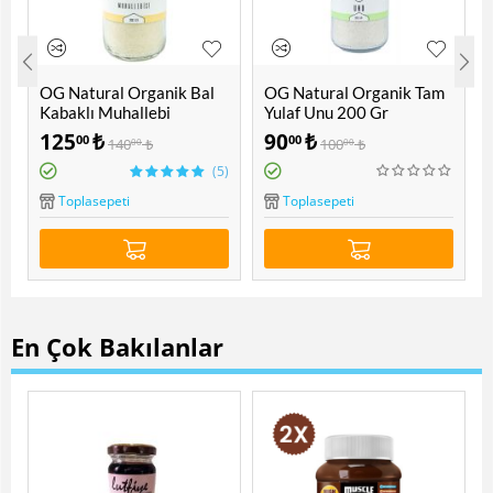
OG Natural Organik Bal
OG Natural Organik Tam
Kabaklı Muhallebi
Yulaf Unu 200 Gr
Karışımı 300 Gr
125
₺
90
₺
00
00
140
₺
100
₺
00
00
(5)
Toplasepeti
Toplasepeti
En Çok Bakılanlar