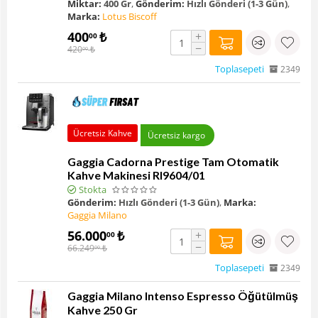
Miktar:
400 Gr
,
Gönderim:
Hızlı Gönderi (1-3 Gün)
,
Marka:
Lotus Biscoff
400
₺
+
00
−
420
₺
00
Toplasepeti
2349
Ücretsiz Kahve
Ücretsiz kargo
Gaggia Cadorna Prestige Tam Otomatik
Kahve Makinesi RI9604/01
Stokta
Gönderim:
Hızlı Gönderi (1-3 Gün)
,
Marka:
Gaggia Milano
56.000
₺
+
00
−
66.249
₺
00
Toplasepeti
2349
Gaggia Milano Intenso Espresso Öğütülmüş
Kahve 250 Gr