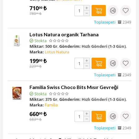
710
₺
+
00
−
780
₺
00
Toplasepeti
2349
Lotus Natura organik Tarhana
Stokta
Miktar:
500 Gr
,
Gönderim:
Hızlı Gönderi (1-3 Gün)
,
Marka:
Lotus Natura
199
₺
+
00
−
229
₺
00
Toplasepeti
2349
Familia Swiss Choco Bits Mısır Gevreği
Stokta
Miktar:
375 Gr
,
Gönderim:
Hızlı Gönderi (1-3 Gün)
,
Marka:
Familia
660
₺
+
00
−
683
₺
00
Toplasepeti
2349