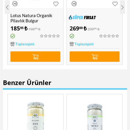
Lotus Natura Organik
Pilavlık Bulgur
185
₺
269
₺
95
00
196
₺
299
₺
00
00
Popüler
Lutfiye Organik Kara Dut
Toplasepeti
Toplasepeti
Özü 300 Gr
Benzer Ürünler