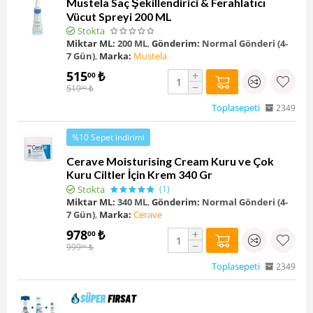
Mustela Saç Şekillendirici & Ferahlatıcı
Vücut Spreyi 200 ML
Stokta
Miktar ML:
200 ML
,
Gönderim:
Normal Gönderi (4-
7 Gün)
,
Marka:
Mustela
515
₺
+
00
−
519
₺
00
Toplasepeti
2349
%10 Sepet indirimi
Cerave Moisturising Cream Kuru ve Çok
Kuru Ciltler İçin Krem 340 Gr
Stokta
(1)
Miktar ML:
340 ML
,
Gönderim:
Normal Gönderi (4-
7 Gün)
,
Marka:
Cerave
978
₺
+
00
−
999
₺
00
Toplasepeti
2349