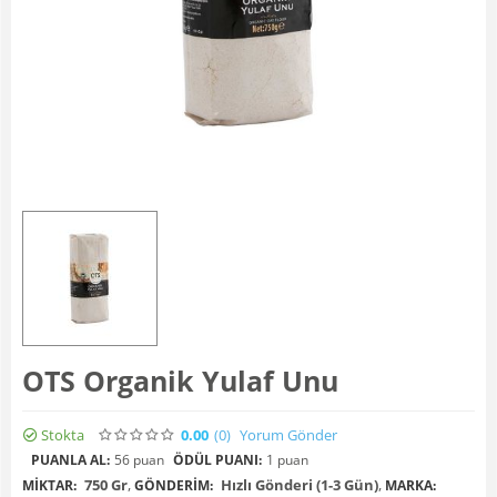
OTS Organik Yulaf Unu
Stokta
0.00
(0
)
Yorum Gönder
PUANLA AL:
56 puan
ÖDÜL PUANI:
1 puan
750 Gr
,
Hızlı Gönderi (1-3 Gün)
,
MIKTAR:
GÖNDERIM:
MARKA: