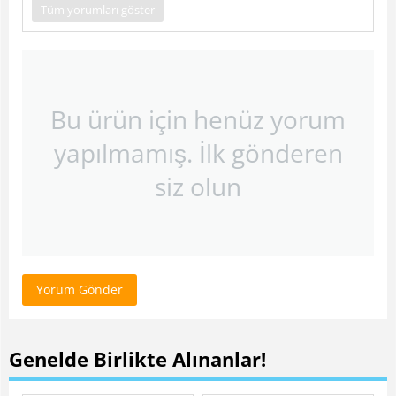
Tüm yorumları göster
Bu ürün için henüz yorum
yapılmamış. İlk gönderen
siz olun
Yorum Gönder
Genelde Birlikte Alınanlar!