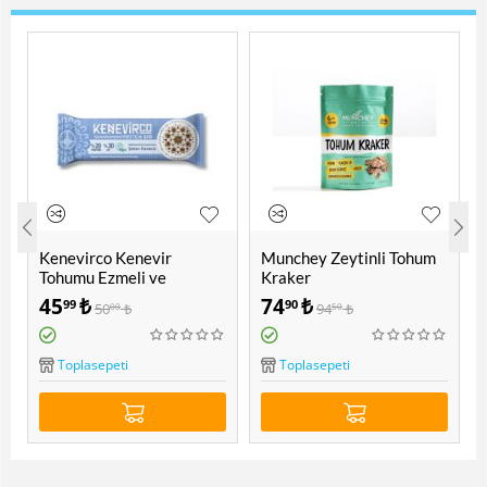
Kenevirco Kenevir
Munchey Zeytinli Tohum
Tohumu Ezmeli ve
Kraker
Kakaolu Protein Bar
45
₺
74
₺
99
90
50
₺
94
₺
00
50
Toplasepeti
Toplasepeti