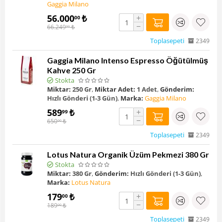
Gaggia Milano
56.000
₺
+
00
−
66.249
₺
00
Toplasepeti
2349
Gaggia Milano Intenso Espresso Öğütülmüş
Kahve 250 Gr
Stokta
Miktar:
250 Gr
,
Miktar Adet:
1 Adet
,
Gönderim:
Hızlı Gönderi (1-3 Gün)
,
Marka:
Gaggia Milano
589
₺
+
99
−
650
₺
00
Toplasepeti
2349
Lotus Natura Organik Üzüm Pekmezi 380 Gr
Stokta
Miktar:
380 Gr
,
Gönderim:
Hızlı Gönderi (1-3 Gün)
,
Marka:
Lotus Natura
179
₺
+
00
−
189
₺
00
Toplasepeti
2349