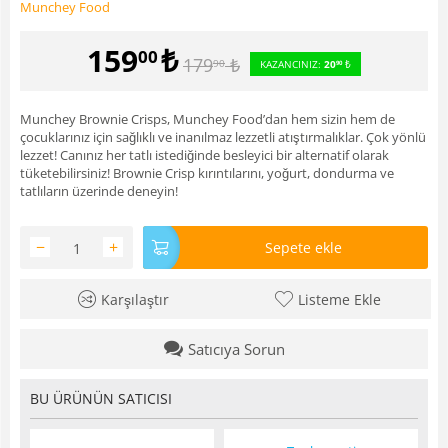
Munchey Food
159
₺
00
179
₺
90
KAZANCINIZ:
20
₺
90
Munchey Brownie Crisps, Munchey Food’dan hem sizin hem de
çocuklarınız için sağlıklı ve inanılmaz lezzetli atıştırmalıklar. Çok yönlü
lezzet! Canınız her tatlı istediğinde besleyici bir alternatif olarak
tüketebilirsiniz! Brownie Crisp kırıntılarını, yoğurt, dondurma ve
tatlıların üzerinde deneyin!
−
+
Sepete ekle
Karşılaştır
Listeme Ekle
Satıcıya Sorun
BU ÜRÜNÜN SATICISI