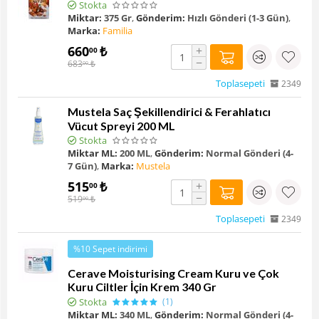
Stokta
Miktar:
375 Gr
,
Gönderim:
Hızlı Gönderi (1-3 Gün)
,
Marka:
Familia
660
₺
+
00
−
683
₺
00
Toplasepeti
2349
Mustela Saç Şekillendirici & Ferahlatıcı
Vücut Spreyi 200 ML
Stokta
Miktar ML:
200 ML
,
Gönderim:
Normal Gönderi (4-
7 Gün)
,
Marka:
Mustela
515
₺
+
00
−
519
₺
00
Toplasepeti
2349
%10 Sepet indirimi
Cerave Moisturising Cream Kuru ve Çok
Kuru Ciltler İçin Krem 340 Gr
Stokta
(1)
Miktar ML:
340 ML
,
Gönderim:
Normal Gönderi (4-