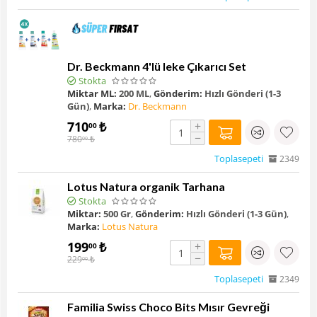
Dr. Beckmann 4'lü leke Çıkarıcı Set
Stokta
Miktar ML:
200 ML
,
Gönderim:
Hızlı Gönderi (1-3
Gün)
,
Marka:
Dr. Beckmann
710
₺
+
00
−
780
₺
00
Toplasepeti
2349
Lotus Natura organik Tarhana
Stokta
Miktar:
500 Gr
,
Gönderim:
Hızlı Gönderi (1-3 Gün)
,
Marka:
Lotus Natura
199
₺
+
00
−
229
₺
00
Toplasepeti
2349
Familia Swiss Choco Bits Mısır Gevreği