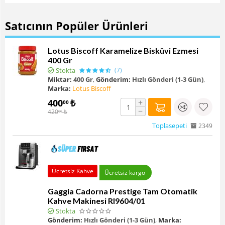
Satıcının Popüler Ürünleri
Lotus Biscoff Karamelize Bisküvi Ezmesi
400 Gr
Stokta
(7)
Miktar:
400 Gr
,
Gönderim:
Hızlı Gönderi (1-3 Gün)
,
Marka:
Lotus Biscoff
400
₺
+
00
−
420
₺
00
Toplasepeti
2349
Ücretsiz Kahve
Ücretsiz kargo
Gaggia Cadorna Prestige Tam Otomatik
Kahve Makinesi RI9604/01
Stokta
Gönderim:
Hızlı Gönderi (1-3 Gün)
,
Marka: