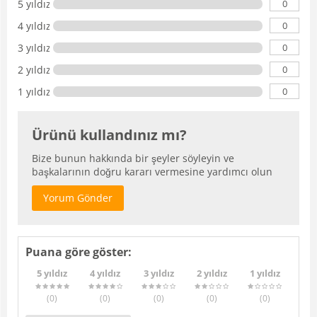
0
5 yıldız
0
4 yıldız
0
3 yıldız
0
2 yıldız
0
1 yıldız
Ürünü kullandınız mı?
Bize bunun hakkında bir şeyler söyleyin ve
başkalarının doğru kararı vermesine yardımcı olun
Yorum Gönder
Puana göre göster:
5 yıldız
4 yıldız
3 yıldız
2 yıldız
1 yıldız
(0
)
(0
)
(0
)
(0
)
(0
)