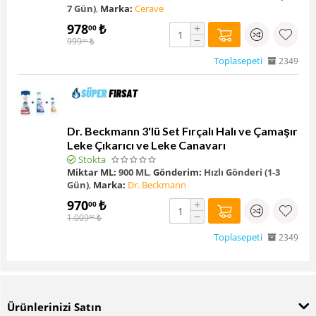
7 Gün)
,
Marka:
Cerave
978
₺
+
00
−
999
₺
00
Toplasepeti
2349
Dr. Beckmann 3'lü Set Fırçalı Halı ve Çamaşır
Leke Çıkarıcı ve Leke Canavarı
Stokta
Miktar ML:
900 ML
,
Gönderim:
Hızlı Gönderi (1-3
Gün)
,
Marka:
Dr. Beckmann
970
₺
+
00
−
1.009
₺
00
Toplasepeti
2349
Ürünlerinizi Satın