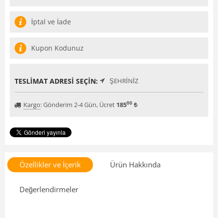
İptal ve İade
Kupon Kodunuz
TESLIMAT ADRESI SEÇIN:
ŞEHRINIZ
00
Kargo
:
Gönderim 2-4 Gün, Ücret
185
₺
Özellikler ve İçerik
Ürün Hakkında
Değerlendirmeler