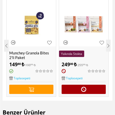
Munchey Granola Bites
Yakında Stokta
Y
2'li Paket
S
Fropie Probiyotikli
149
₺
249
₺
80
00
198
₺
255
₺
00
00
Atıştırmalık Toplar 3'lü
Tanışma Paketi
Toplasepeti
Toplasepeti
Benzer Ürünler