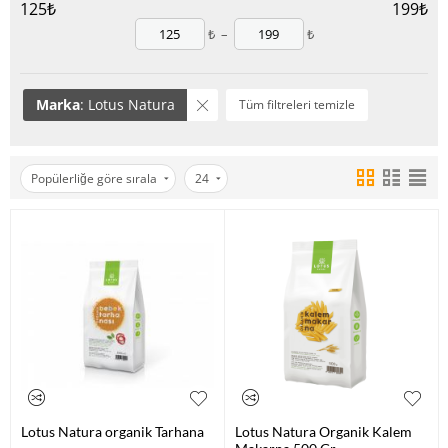
125
₺
199
₺
₺
–
₺
Marka
: Lotus Natura
Tüm filtreleri temizle
Popülerliğe göre sırala
24
Lotus Natura organik Tarhana
Lotus Natura Organik Kalem