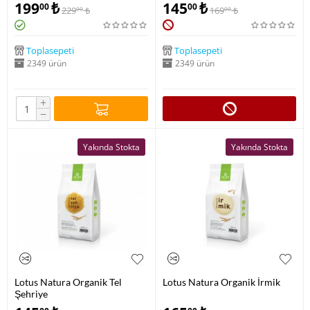
199
₺
145
₺
00
00
229
₺
169
₺
00
00
Toplasepeti
Toplasepeti
2349 ürün
2349 ürün
+
−
Yakında Stokta
Yakında Stokta
Lotus Natura Organik Tel
Lotus Natura Organik İrmik
Şehriye