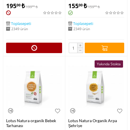
195
₺
155
₺
00
00
199
₺
159
₺
00
00
Toplasepeti
Toplasepeti
2349 ürün
2349 ürün
+
−
Yakında Stokta
Lotus Natura organik Bebek
Lotus Natura Organik Arpa
Tarhanası
Şehriye