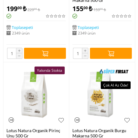
Makarna 500 Gr
199
₺
155
₺
00
00
229
₺
159
₺
00
00
Toplasepeti
Toplasepeti
2349 ürün
2349 ürün
+
+
−
−
Yakında Stokta
Çok Al Az Öde!
Lotus Natura Organik Pirinç
Lotus Natura Organik Burgu
Unu 500 Gr
Makarna 500 Gr