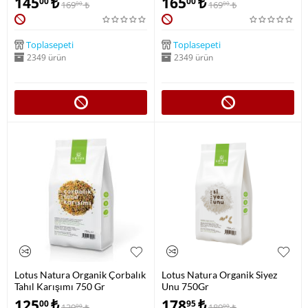
145
₺
165
₺
00
00
169
₺
169
₺
00
00
Toplasepeti
Toplasepeti
2349 ürün
2349 ürün
Lotus Natura Organik Çorbalık
Lotus Natura Organik Siyez
Tahıl Karışımı 750 Gr
Unu 750Gr
125
₺
178
₺
00
95
139
₺
189
₺
00
00