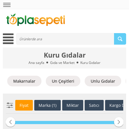
Kuru Gıdalar
Ana sayfa
Gıda ve Market
Kuru Gıdalar
Makarnalar
Un Çeşitleri
Unlu Gıdalar
Fiyat
Marka (1)
Miktar
Satıcı
Kargo Du