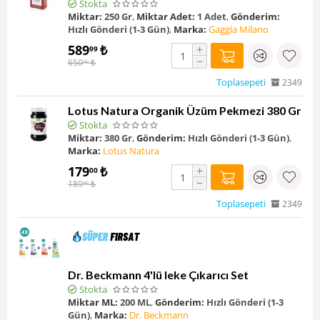
Stokta
Miktar:
250 Gr
,
Miktar Adet:
1 Adet
,
Gönderim:
Hızlı Gönderi (1-3 Gün)
,
Marka:
Gaggia Milano
589
₺
+
99
−
650
₺
00
Toplasepeti
2349
Lotus Natura Organik Üzüm Pekmezi 380 Gr
Stokta
Miktar:
380 Gr
,
Gönderim:
Hızlı Gönderi (1-3 Gün)
,
Marka:
Lotus Natura
179
₺
+
00
−
189
₺
00
Toplasepeti
2349
Dr. Beckmann 4'lü leke Çıkarıcı Set
Stokta
Miktar ML:
200 ML
,
Gönderim:
Hızlı Gönderi (1-3
Gün)
,
Marka:
Dr. Beckmann