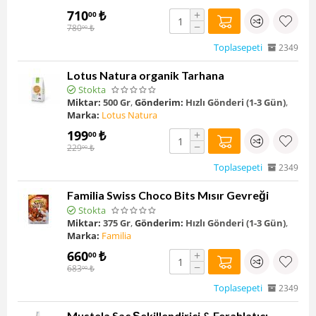
710
₺
+
00
−
780
₺
00
Toplasepeti
2349
Lotus Natura organik Tarhana
Stokta
Miktar:
500 Gr
,
Gönderim:
Hızlı Gönderi (1-3 Gün)
,
Marka:
Lotus Natura
199
₺
+
00
−
229
₺
00
Toplasepeti
2349
Familia Swiss Choco Bits Mısır Gevreği
Stokta
Miktar:
375 Gr
,
Gönderim:
Hızlı Gönderi (1-3 Gün)
,
Marka:
Familia
660
₺
+
00
−
683
₺
00
Toplasepeti
2349
Mustela Saç Şekillendirici & Ferahlatıcı