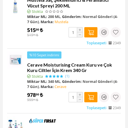
Vücut Spreyi 200 ML
Stokta
Miktar ML:
200 ML
,
Gönderim:
Normal Gönderi (4-
7 Gün)
,
Marka:
Mustela
515
₺
+
00
−
519
₺
00
Toplasepeti
2349
%10 Sepet indirimi
Cerave Moisturising Cream Kuru ve Çok
Kuru Ciltler İçin Krem 340 Gr
Stokta
(1)
Miktar ML:
340 ML
,
Gönderim:
Normal Gönderi (4-
7 Gün)
,
Marka:
Cerave
978
₺
+
00
−
999
₺
00
Toplasepeti
2349