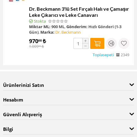
Dr. Beckmann 3'lü Set Fırçalı Halı ve Çamaşır
Leke Çıkarıcı ve Leke Canavarı
Stokta
Miktar ML:
900 ML
,
Gönderim:
Hızlı Gönderi (1-3
Gün)
,
Marka:
Dr. Beckmann
970
₺
+
00
−
1.009
₺
00
Toplasepeti
2349
Ürünlerinizi Satın
Hesabım
Güvenli Alışveriş
Bilgi