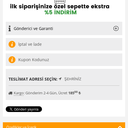
Gönderici ve Garanti
İptal ve İade
Kupon Kodunuz
TESLIMAT ADRESI SEÇIN:
ŞEHRINIZ
00
Kargo
:
Gönderim 2-4 Gün, Ücret
185
₺
Özellikler ve İçerik