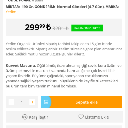
ÖDÜL PUANI:
6 puan
190 Gr
,
Normal Gönderi (4-7 Gün)
,
MIKTAR:
GÖNDERIM:
MARKA:
Yerlim
299
₺
99
320
₺
00
KAZANCINIZ:
20
₺
01
Yerlim Organik Ürünleri sipariş tarihini takip eden 15 gün içinde
teslim edilecektir. Siparişlerinizi teslim süresine göre planlamanızı rica
eder, Sağlıklı mutlu huzurlu güzel günler dileriz.
Kuvvet Macunu
, Öğütülmüş (kavrulmamış çiğ) ceviz, kuru üzüm ve
üzüm pekmezi ile macun kıvamında hazırladığımız çok lezzetli bir
yaşam iksiridir. Büyüme çağındaki, spor yapan çocuklarınızın
yanında sağlıklı yaşam tutkunu büyüklerin de keyifle tüketecekleri
bu ürün tam bir vitamin mineral bombası.
−
+
Sepete ekle
Karşılaştır
Listeme Ekle