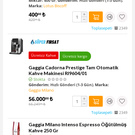
Miktar:
400 Gr
,
Gönderim:
Hızlı Gönderi (1-3 Gün)
,
Marka:
Lotus Biscoff
400
₺
+
00
−
420
₺
00
Toplasepeti
2349
Ücretsiz Kahve
Ücretsiz kargo
Gaggia Cadorna Prestige Tam Otomatik
Kahve Makinesi RI9604/01
Stokta
Gönderim:
Hızlı Gönderi (1-3 Gün)
,
Marka:
Gaggia Milano
56.000
₺
+
00
−
66.249
₺
00
Toplasepeti
2349
Gaggia Milano Intenso Espresso Öğütülmüş
Kahve 250 Gr