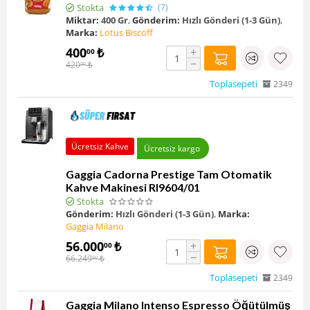
Stokta
(7)
Miktar:
400 Gr
,
Gönderim:
Hızlı Gönderi (1-3 Gün)
,
Marka:
Lotus Biscoff
400
₺
+
00
−
420
₺
00
Toplasepeti
2349
Ücretsiz Kahve
Ücretsiz kargo
Gaggia Cadorna Prestige Tam Otomatik
Kahve Makinesi RI9604/01
Stokta
Gönderim:
Hızlı Gönderi (1-3 Gün)
,
Marka:
Gaggia Milano
56.000
₺
+
00
−
66.249
₺
00
Toplasepeti
2349
Gaggia Milano Intenso Espresso Öğütülmüş