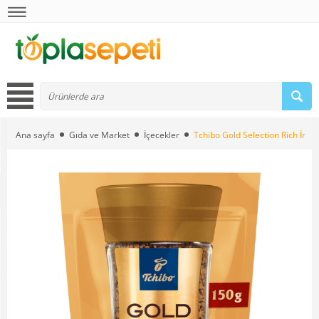
Ana sayfa
Gıda ve Market
İçecekler
Tchibo Gold Selection Rich İnt