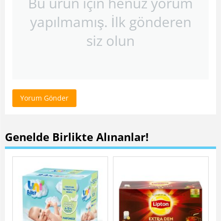
Bu ürün için henüz yorum
yapılmamış. İlk gönderen
siz olun
Yorum Gönder
Genelde Birlikte Alınanlar!