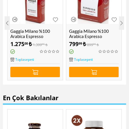
Gaggia Milano %100
Gaggia Milano %100
Arabica Espresso
Arabica Espresso
Çekirdek Kahve 1000 Gr
Çekirdek Kahve 500 Gr
1.275
₺
799
₺
00
99
1.399
₺
899
₺
00
00
Toplasepeti
Toplasepeti
En Çok Bakılanlar