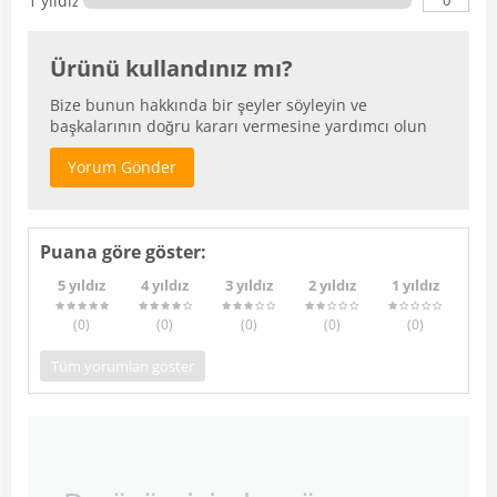
1 yıldız
Ürünü kullandınız mı?
Bize bunun hakkında bir şeyler söyleyin ve
başkalarının doğru kararı vermesine yardımcı olun
Yorum Gönder
Puana göre göster:
5 yıldız
4 yıldız
3 yıldız
2 yıldız
1 yıldız
(0
)
(0
)
(0
)
(0
)
(0
)
Tüm yorumları göster