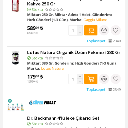
Kahve 250 Gr
Stokta
Miktar:
250 Gr
,
Miktar Adet:
1 Adet
,
Gönderim:
Hızlı Gönderi (1-3 Gün)
,
Marka:
Gaggia Milano
589
₺
+
99
−
650
₺
00
Toplasepeti
2349
Lotus Natura Organik Üzüm Pekmezi 380 Gr
Stokta
Miktar:
380 Gr
,
Gönderim:
Hızlı Gönderi (1-3 Gün)
,
Marka:
Lotus Natura
179
₺
+
00
−
189
₺
00
Toplasepeti
2349
Dr. Beckmann 4'lü leke Çıkarıcı Set
Stokta