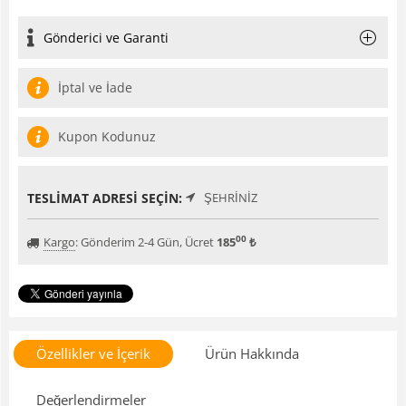
Gönderici ve Garanti
İptal ve İade
Kupon Kodunuz
TESLIMAT ADRESI SEÇIN:
ŞEHRINIZ
00
Kargo
:
Gönderim 2-4 Gün, Ücret
185
₺
Özellikler ve İçerik
Ürün Hakkında
Değerlendirmeler