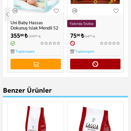
Uni Baby Hassas
Yakında Stokta
Dokunuş Islak Mendil 52
Yaprak - 12 Adet
Lipton Extra Dem Bardak
355
₺
75
₺
00
90
379
₺
94
₺
00
90
Poşet 25'li
Toplasepeti
Toplasepeti
Benzer Ürünler