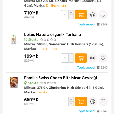
Miktar ML:
200 ML
,
Gönderim:
Hızlı Gönderi (1-3
Gün)
,
Marka:
Dr. Beckmann
710
₺
+
00
−
780
₺
00
Toplasepeti
2349
Lotus Natura organik Tarhana
Stokta
Miktar:
500 Gr
,
Gönderim:
Hızlı Gönderi (1-3 Gün)
,
Marka:
Lotus Natura
199
₺
+
00
−
229
₺
00
Toplasepeti
2349
Familia Swiss Choco Bits Mısır Gevreği
Stokta
Miktar:
375 Gr
,
Gönderim:
Hızlı Gönderi (1-3 Gün)
,
Marka:
Familia
660
₺
+
00
−
683
₺
00
Toplasepeti
2349