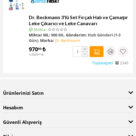
Dr. Beckmann 3'lü Set Fırçalı Halı ve Çamaşır
Leke Çıkarıcı ve Leke Canavarı
Stokta
Miktar ML:
900 ML
,
Gönderim:
Hızlı Gönderi (1-3
Gün)
,
Marka:
Dr. Beckmann
970
₺
+
00
−
1.009
₺
00
Toplasepeti
2349
Ürünlerinizi Satın
Hesabım
Güvenli Alışveriş