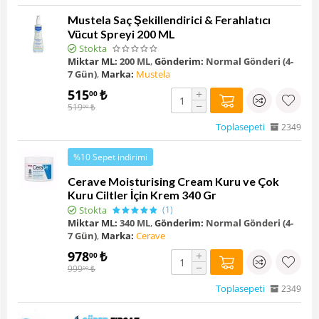
Mustela Saç Şekillendirici & Ferahlatıcı
Vücut Spreyi 200 ML
Stokta
Miktar ML:
200 ML
,
Gönderim:
Normal Gönderi (4-
7 Gün)
,
Marka:
Mustela
515
₺
+
00
−
519
₺
00
Toplasepeti
2349
%10 Sepet indirimi
Cerave Moisturising Cream Kuru ve Çok
Kuru Ciltler İçin Krem 340 Gr
Stokta
(1)
Miktar ML:
340 ML
,
Gönderim:
Normal Gönderi (4-
7 Gün)
,
Marka:
Cerave
978
₺
+
00
−
999
₺
00
Toplasepeti
2349