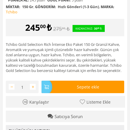
PUANLA AL:
245 puan
ÖDÜL PUANI:
5 puan
150 Gr
,
Hızlı Gönderi (1-3 Gün)
,
MIKTAR:
GÖNDERIM:
MARKA:
Tchibo
245
₺
00
275
₺
00
KAZANCINIZ:
30
₺
00
Tchibo Gold Selection Rich İntense Eko Paket 150 Gr Granül Kahve,
Aromatik ve yumuşak içimli çözünebilir hazır kahvedir. Günün çok
özel anlarına uygun, hazır kahve. Tchibo, en verimli bölgelerin,
yüksek kaliteli kahve çekirdeklerini seçer. Bu çekirdekleri, yüksek
kalitesi ve tazeliği bozulmadan kavurarak, özenle harmanlar. Tchibo
Gold Selection bu benzersiz kaliteyi tatmak için enfes bir seçenektir.
−
+
Sepete ekle
Karşılaştır
Listeme Ekle
Satıcıya Sorun