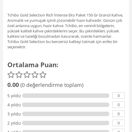
Tchibo Gold Selection Rich İntense Eko Paket 150 Gr Granül Kahve,
Aromatik ve yumuşak içimli çözünebilir hazır kahvedir. Günün çok
özel anlarına uygun, hazır kahve. Tchibo, en verimli bölgelerin,
yüksek kaliteli kahve çekirdeklerini seçer. Bu çekirdekleri, yüksek
kalitesi ve tazeliği bozulmadan kavurarak, özenle harmanlar.
Tchibo Gold Selection bu benzersiz kaliteyi tatmak için enfes bir
seçenektir.
Ortalama Puan:
0.00
(0 değerlendirme toplam)
0
5 yıldız
0
4 yıldız
0
3 yıldız
0
2 yıldız
0