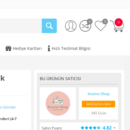
0
0
0
Hediye Kartları
Hızlı Teslimat Bilgisi
ak
BU ÜRÜNÜN SATICISI
Kozmo Shop
MAĞAZAYA BAK
m Gönder
345 Ürün
deri (4-7
4.82
Satıcı Puanı: