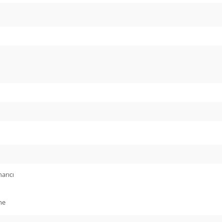
arıcı
me