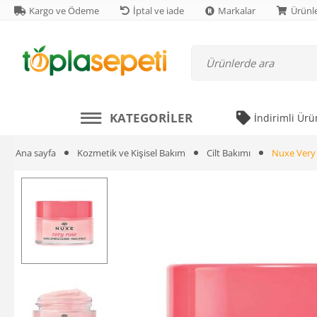
Kargo ve Ödeme
İptal ve iade
Markalar
Ürünle
KATEGORILER
İndirimli Ürü
Ana sayfa
Kozmetik ve Kişisel Bakım
Cilt Bakımı
Nuxe Very