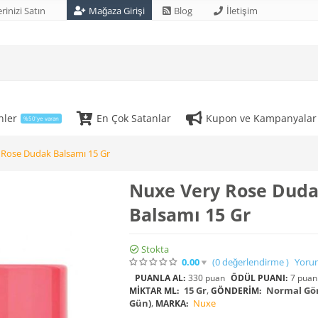
rinizi Satın
Mağaza Girişi
Blog
İletişim
nler
En Çok Satanlar
Kupon ve Kampanyalar
%50'ye varan
 Rose Dudak Balsamı 15 Gr
Nuxe Very Rose Dud
Balsamı 15 Gr
Stokta
0.00
(0
değerlendirme
)
Yoru
PUANLA AL:
330 puan
ÖDÜL PUANI:
7 puan
15 Gr
,
Normal Gön
MIKTAR ML:
GÖNDERIM:
Gün)
,
Nuxe
MARKA: