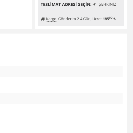
TESLIMAT ADRESI SEÇIN:
ŞEHRINIZ
00
Kargo
:
Gönderim 2-4 Gün, Ücret
185
₺