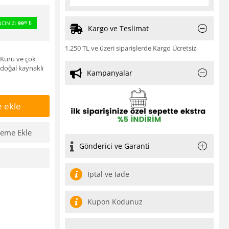
CINIZ:
99
₺
01
Kargo ve Teslimat
1.250 TL ve üzeri siparişlerde Kargo Ücretsiz
 Kuru ve çok
doğal kaynaklı
Kampanyalar
 ekle
teme Ekle
Gönderici ve Garanti
İptal ve İade
Kupon Kodunuz