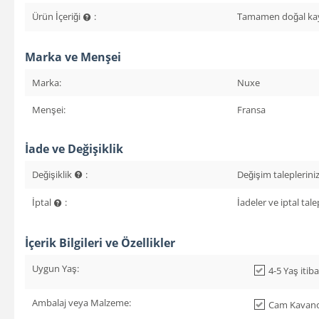
Ürün İçeriği
:
Tamamen doğal kaynak
Marka ve Menşei
Marka:
Nuxe
Menşei:
Fransa
İade ve Değişiklik
Değişiklik
:
Değişim talepleriniz 
İptal
:
İadeler ve iptal talep
İçerik Bilgileri ve Özellikler
Uygun Yaş:
4-5 Yaş itibar
Ambalaj veya Malzeme:
Cam Kavan