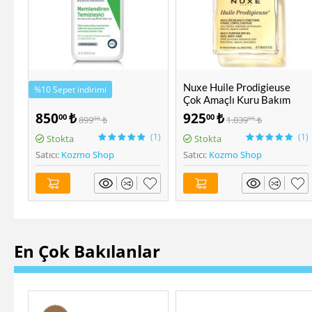
Nuxe Huile Prodigieuse
Nuxe Sun Güneşsiz
Çok Amaçlı Kuru Bakım
Bronzlaştırıcı Krem 100
Yağı 100 ML
ML
925
₺
1.249
₺
00
00
1.039
₺
1.299
₺
99
00
(1)
(1)
n
Stokta
Stokta
Satıcı:
Kozmo Shop
Satıcı:
Kozmo Shop
En Çok Bakılanlar