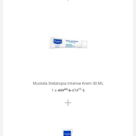
Mustela Stelatopia Intense Krem 30 ML
00
05
1 x
499
₺
474
₺
+