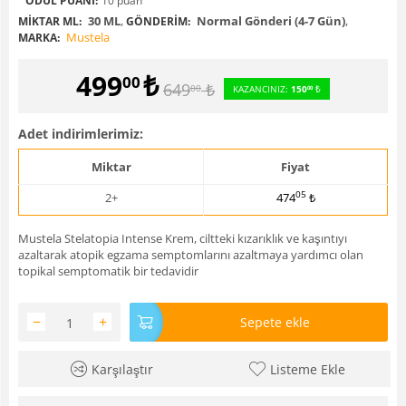
ÖDÜL PUANI:
10 puan
30 ML
,
Normal Gönderi (4-7 Gün)
,
MIKTAR ML:
GÖNDERIM:
Mustela
MARKA:
499
₺
00
649
₺
00
KAZANCINIZ:
150
₺
00
Adet indirimlerimiz:
Miktar
Fiyat
05
2+
474
₺
Mustela Stelatopia Intense Krem, ciltteki kızarıklık ve kaşıntıyı
azaltarak atopik egzama semptomlarını azaltmaya yardımcı olan
topikal semptomatik bir tedavidir
−
+
Sepete ekle
Karşılaştır
Listeme Ekle