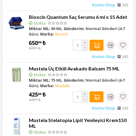
Kozmo Shop
345
Bioxcin Quantum Saç Serumu 6 ml x 15 Adet
Stokta
Miktar ML:
90 ML
,
Gönderim:
Normal Gönderi (4-7
Gün)
,
Marka:
Bioxcin
650
₺
+
99
−
699
₺
99
Kozmo Shop
345
Mustela Üç Etkili Avakado Balsam 75 ML
Stokta
Miktar ML:
75 ML
,
Gönderim:
Normal Gönderi (4-7
Gün)
,
Marka:
Mustela
425
₺
+
00
−
449
₺
00
Kozmo Shop
345
Mustela Stelatopia Lipit Yenileyici Krem150
ML
Stokta