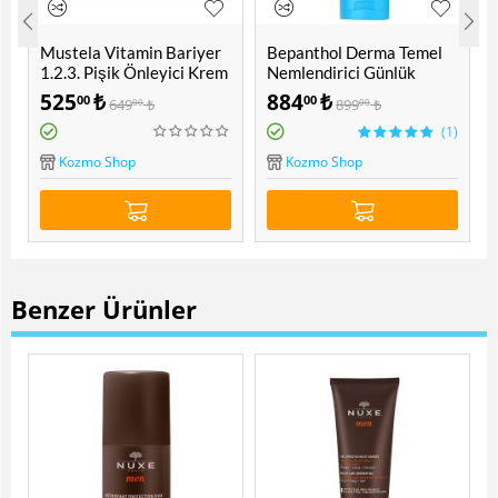
Mustela Vitamin Bariyer
Bepanthol Derma Temel
1.2.3. Pişik Önleyici Krem
Nemlendirici Günlük
100 ML
Vücut Losyonu Kuru ve
525
₺
884
₺
00
00
649
₺
899
₺
00
00
Hassas Ciltler 200 ML
(1)
Kozmo Shop
Kozmo Shop
Benzer Ürünler