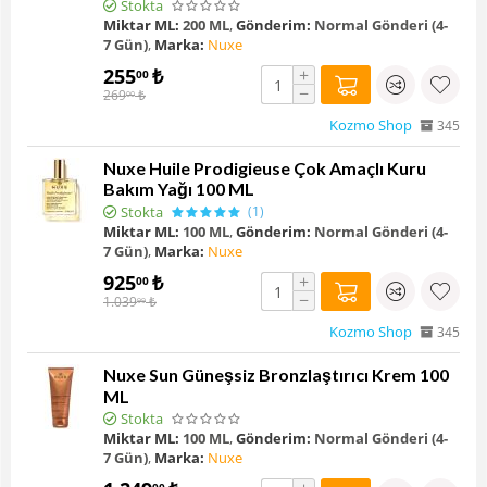
Stokta
Miktar ML:
200 ML
,
Gönderim:
Normal Gönderi (4-
7 Gün)
,
Marka:
Nuxe
255
₺
+
00
−
269
₺
00
Kozmo Shop
345
Nuxe Huile Prodigieuse Çok Amaçlı Kuru
Bakım Yağı 100 ML
Stokta
(1)
Miktar ML:
100 ML
,
Gönderim:
Normal Gönderi (4-
7 Gün)
,
Marka:
Nuxe
925
₺
+
00
−
1.039
₺
99
Kozmo Shop
345
Nuxe Sun Güneşsiz Bronzlaştırıcı Krem 100
ML
Stokta
Miktar ML:
100 ML
,
Gönderim:
Normal Gönderi (4-
7 Gün)
,
Marka:
Nuxe
00