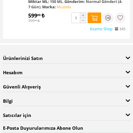
Miktar ML:
150 ML
,
Gönderim:
Normal Gönderi (4-
7 Gün)
,
Marka:
Mustela
599
₺
+
00
−
799
₺
00
Kozmo Shop
345
Ürünlerinizi Satın
Hesabım
Güvenli Alışveriş
Bilgi
Satıcılar için
E-Posta Duyurularımıza Abone Olun