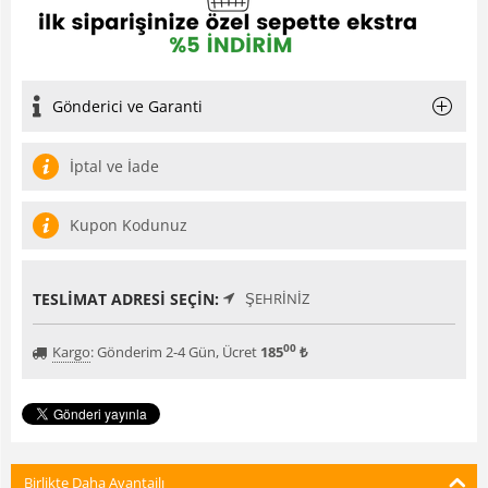
Gönderici ve Garanti
İptal ve İade
Kupon Kodunuz
TESLIMAT ADRESI SEÇIN:
ŞEHRINIZ
00
Kargo
:
Gönderim 2-4 Gün, Ücret
185
₺
Birlikte Daha Avantajlı