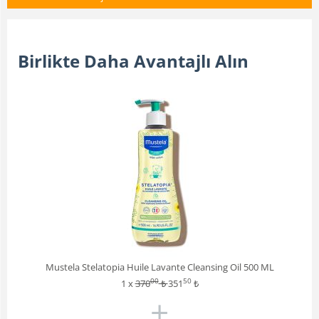
Birlikte Daha Avantajlı Alın
Mustela Stelatopia Huile Lavante Cleansing Oil 500 ML
00
50
1 x
370
₺
351
₺
+