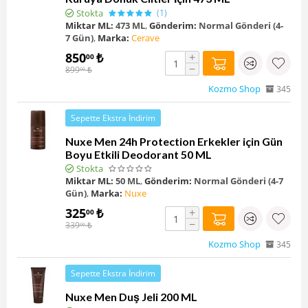
Stokta
(1)
Miktar ML:
473 ML
,
Gönderim:
Normal Gönderi (4-
7 Gün)
,
Marka:
Cerave
850
₺
+
00
−
899
₺
00
Kozmo Shop
345
Sepette Ekstra İndirim
Nuxe Men 24h Protection Erkekler için Gün
Boyu Etkili Deodorant 50 ML
Stokta
Miktar ML:
50 ML
,
Gönderim:
Normal Gönderi (4-7
Gün)
,
Marka:
Nuxe
325
₺
+
00
−
339
₺
00
Kozmo Shop
345
Sepette Ekstra İndirim
Nuxe Men Duş Jeli 200 ML