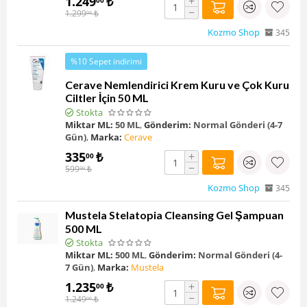
1.249
₺
+
−
1.299
₺
00
Kozmo Shop
345
%10 Sepet indirimi
Cerave Nemlendirici Krem Kuru ve Çok Kuru
Ciltler İçin 50 ML
Stokta
Miktar ML:
50 ML
,
Gönderim:
Normal Gönderi (4-7
Gün)
,
Marka:
Cerave
335
₺
+
00
−
599
₺
00
Kozmo Shop
345
Mustela Stelatopia Cleansing Gel Şampuan
500 ML
Stokta
Miktar ML:
500 ML
,
Gönderim:
Normal Gönderi (4-
7 Gün)
,
Marka:
Mustela
1.235
₺
+
00
−
1.249
₺
00