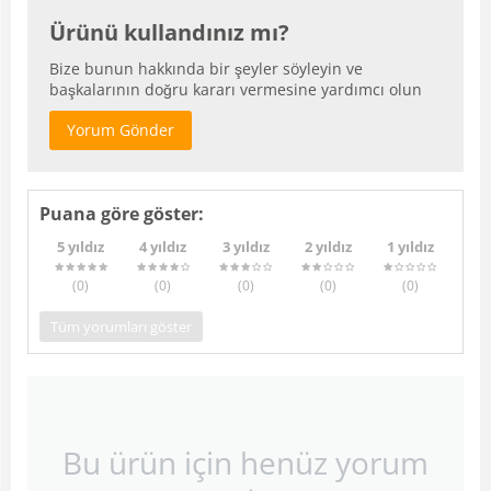
Ürünü kullandınız mı?
Bize bunun hakkında bir şeyler söyleyin ve
başkalarının doğru kararı vermesine yardımcı olun
Yorum Gönder
Puana göre göster:
5 yıldız
4 yıldız
3 yıldız
2 yıldız
1 yıldız
(0
)
(0
)
(0
)
(0
)
(0
)
Tüm yorumları göster
Bu ürün için henüz yorum