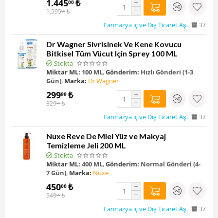
1.445
₺
+
00
−
1.595
₺
00
Farmazya iç ve Dış Ticaret Aş.
37
Dr Wagner Sivrisinek Ve Kene Kovucu
Bitkisel Tüm Vücut Için Sprey 100 ML
Stokta
Miktar ML:
100 ML
,
Gönderim:
Hızlı Gönderi (1-3
Gün)
,
Marka:
Dr Wagner
299
₺
+
99
−
329
₺
99
Farmazya iç ve Dış Ticaret Aş.
37
Nuxe Reve De Miel Yüz ve Makyaj
Temizleme Jeli 200 ML
Stokta
Miktar ML:
400 ML
,
Gönderim:
Normal Gönderi (4-
7 Gün)
,
Marka:
Nuxe
450
₺
+
00
−
549
₺
00
Farmazya iç ve Dış Ticaret Aş.
37