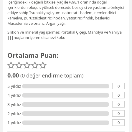
İçeriğindeki 7 değerli bitkisel yağ ile %98,1 oranında doğal
içeriklerden oluşur: yüksek derecede besleyici ve yaslanma önleyici
etkiye sahip Tsubaki yagi, yumusatıcı tatli badem, nemlendirici
kamelya, pürüzsüzleştirici hodan, yatıştırıcı fındık, besleyici
Macademia ve onarıcı Argan yağı.
Silikon ve mineral yağ içermez Portakal Çiçeği, Manolya ve Vanilya
|||nuşlarını içeren efsanevi koku.
Ortalama Puan:
0.00
(0 değerlendirme toplam)
0
5 yıldız
0
4 yıldız
0
3 yıldız
0
2 yıldız
0
1 yıldız