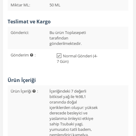
Miktar ML:
50 ML
Teslimat ve Kargo
Gönderici:
Bu ürün Toplasepeti
tarafından
gönderilmektedir.
Gönderim
:
Normal Gönderi (4-
7 Gün)
Ürün İçeriği
Ürün İçeriği
:
İçeriğindeki 7 değerli
bitkisel yağ ile %98,1
oranında doğal
içeriklerden oluşur: yüksek
derecede besleyici ve
yaslanma önleyici etkiye
sahip Tsubaki yagi,
yumusatıcı tatli badem,
nemlendirici kamelya,