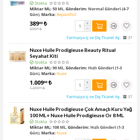
Stokta
Miktar ML:
50 ML
,
Gönderim:
Normal Gönderi (4-7
Gün)
,
Marka:
Bepanthol
389
₺
+
00
−
399
₺
00
Farmazya iç ve Dış Ticaret Aş.
37
Nuxe Huile Prodigieuse Beauty Ritual
Seyahat Kiti
Stokta
Miktar ML:
90 ML
,
Gönderim:
Hızlı Gönderi (1-3
Gün)
,
Marka:
Nuxe
1.009
₺
+
00
−
1.099
₺
00
Farmazya iç ve Dış Ticaret Aş.
37
Nuxe Huile Prodigieuse Çok Amaçlı Kuru Yağ
100 ML+ Nuxe Huile Prodigieuse Or 8 ML
Stokta
Miktar ML:
108 ML
,
Gönderim:
Hızlı Gönderi (1-3
Gün)
,
Marka:
Nuxe