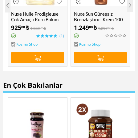
Nuxe Huile Prodigieuse
Nuxe Sun Güneşsiz
%
Çok Amaçlı Kuru Bakım
Bronzlaştırıcı Krem 100
Yağı 100 ML
ML
925
₺
1.249
₺
00
00
1.039
₺
1.299
₺
99
00
)
(1)
Kozmo Shop
Kozmo Shop
En Çok Bakılanlar