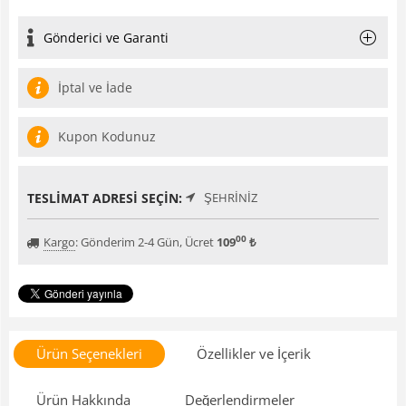
Gönderici ve Garanti
İptal ve İade
Kupon Kodunuz
TESLIMAT ADRESI SEÇIN:
ŞEHRINIZ
00
Kargo
:
Gönderim 2-4 Gün, Ücret
109
₺
Ürün Seçenekleri
Özellikler ve İçerik
Ürün Hakkında
Değerlendirmeler