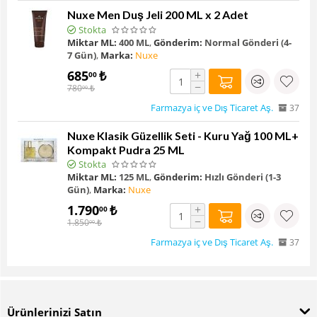
Nuxe Men Duş Jeli 200 ML x 2 Adet
Stokta
Miktar ML:
400 ML
,
Gönderim:
Normal Gönderi (4-
7 Gün)
,
Marka:
Nuxe
685
₺
+
00
−
780
₺
00
Farmazya iç ve Dış Ticaret Aş.
37
Nuxe Klasik Güzellik Seti - Kuru Yağ 100 ML+
Kompakt Pudra 25 ML
Stokta
Miktar ML:
125 ML
,
Gönderim:
Hızlı Gönderi (1-3
Gün)
,
Marka:
Nuxe
1.790
₺
+
00
−
1.850
₺
00
Farmazya iç ve Dış Ticaret Aş.
37
Ürünlerinizi Satın