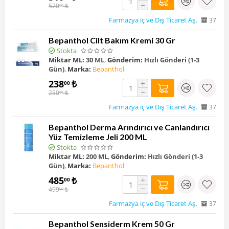
−
520
₺
00
Farmazya iç ve Dış Ticaret Aş.
37
Bepanthol Cilt Bakım Kremi 30 Gr
Stokta
Miktar ML:
30 ML
,
Gönderim:
Hızlı Gönderi (1-3
Gün)
,
Marka:
Bepanthol
238
₺
+
00
−
250
₺
00
Farmazya iç ve Dış Ticaret Aş.
37
Bepanthol Derma Arındırıcı ve Canlandırıcı
Yüz Temizleme Jeli 200 ML
Stokta
Miktar ML:
200 ML
,
Gönderim:
Hızlı Gönderi (1-3
Gün)
,
Marka:
Bepanthol
485
₺
+
00
−
499
₺
00
Farmazya iç ve Dış Ticaret Aş.
37
Bepanthol Sensiderm Krem 50 Gr