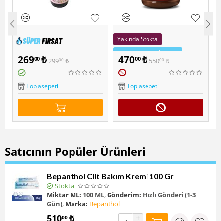
Yakında Stokta
Sepette Ekstra İndirim
269
₺
470
₺
00
00
299
₺
550
₺
00
00
Popüler
Muscle Cheff Kakaolu
)
Fındık Ezmesi 2'li paket
Lutfiye Organik Kara Dut
Toplasepeti
Toplasepeti
Özü 300 Gr
Satıcının Popüler Ürünleri
Bepanthol Cilt Bakım Kremi 100 Gr
Stokta
Miktar ML:
100 ML
,
Gönderim:
Hızlı Gönderi (1-3
Gün)
,
Marka:
Bepanthol
510
₺
+
00