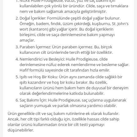
NUXE Huile Prodigieuse, vücut, yüz ve saç bakımı için
kullanılabilen çok yönlü bir üründür. Cilde, saça ve tırnaklara
nem ve bakım sağlamak amacıyla geliştirilmiştir.
Doğal İçerikler: Formülünde çeşitli doğal yağlar bulunur.
Örneğin, badem, fındık, üzüm çekirdeği, kuşburnu, St. John's
wort (kantaron) gibi yağlar içerir. Bu doğal içeriklerin
birleşimi, cilde ve saça derinlemesine bakım yapmayı
amaçlar.
Paraben İçermez: Ürün paraben içermez. Bu, birçok
kullanıcının cilt ürünlerinde tercih ettiği bir özelliktir.
Nemlendirici ve Besleyici: Huile Prodigieuse, cilde
derinlemesine nüfuz ederek nemlendirme ve besleme sağlar.
Hafif formülü sayesinde cilt tarafından hızla emilir.
Işıltı ve Hoş Bir Koku: Ürün aynı zamanda cilde sağlıklı bir
ışıltı kazandırır ve hoş bir koku bırakır. Bu özellik,
kullanıcıların ürünü hem bakım hem de duyusal bir deneyim
olarak değerlendirmelerine katkıda bulunabilir.
Saç Bakımı İçin: Huile Prodigieuse, saç uçlarına uygulanarak
saçların yumuşak ve parlak olmasına yardımcı olabilir.
Ürün genellikle cilt ve saç bakım rutinlerine ek olarak kullanılır.
Ancak, her cilt tipi farklı olduğu için, özellikle hassas cilde sahip
olanlar ürünü kullanmadan önce bir cilt testi yapmayı
düşünebilirler.