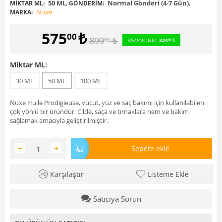
50 ML
,
Normal Gönderi (4-7 Gün)
,
MIKTAR ML:
GÖNDERIM:
Nuxe
MARKA:
575
₺
00
899
₺
00
KAZANCINIZ:
324
₺
00
Miktar ML:
30 ML
50 ML
100 ML
Nuxe Huile Prodigieuse, vücut, yüz ve saç bakımı için kullanılabilen
çok yönlü bir üründür. Cilde, saça ve tırnaklara nem ve bakım
sağlamak amacıyla geliştirilmiştir.
−
+
Sepete ekle
Karşılaştır
Listeme Ekle
Satıcıya Sorun