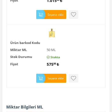
Fiyat
1.015
₺
00
Sepete ekle
Ürün barkod Kodu
Miktar ML
50 ML
Stok Durumu
Stokta
Fiyat
575
₺
00
Sepete ekle
Miktar Bilgileri ML