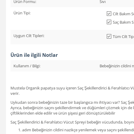
Ürün Formu:
Sıvı
Ürün Tipi:
Cilt Bakım 
Saç Bakım 
Uygun Cilt Tipleri:
Tüm Cilt Tip
Ürün ile ilgili Notlar
Kullanım / Bilgi:
Bebeğinizin cildini
Mustela Organik papatya suyu içeren Saç Şekillendirici & Ferahlatıcı Vüc
verir.
Uykudan sonra bebeğinizin taze bir başlangıca mı ihtiyacı var? Saç Şek
Ayrıca, bebeğinizin saçını şekillendirmek ve düğümleri çözmek için de kul
çiftliklerinden elde edilir ve ürün şişesi geri dönüştürülebilir
Saç Şekillendirici & Ferahlatıcı Vücut Spreyi bebeğin vücudunda, boynu
adım Bebeğinizin cildini nazikçe yenilemek veya saçını şekillen