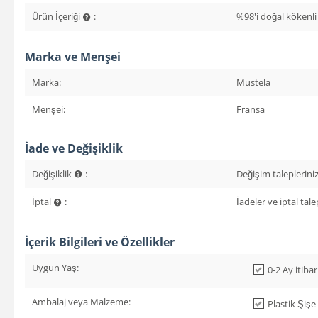
Ürün İçeriği
:
%98'i doğal kökenli
Marka ve Menşei
Marka:
Mustela
Menşei:
Fransa
İade ve Değişiklik
Değişiklik
:
Değişim talepleriniz 
İptal
:
İadeler ve iptal talep
İçerik Bilgileri ve Özellikler
Uygun Yaş:
0-2 Ay itibari
Ambalaj veya Malzeme:
Plastik Şişe