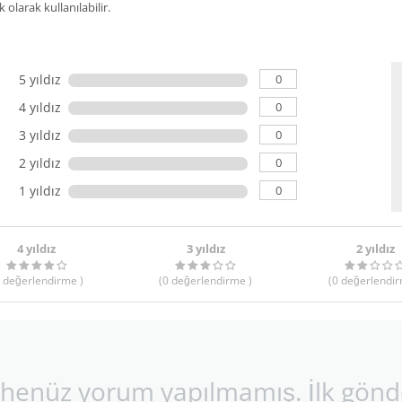
olarak kullanılabilir.
0
5 yıldız
0
4 yıldız
0
3 yıldız
0
2 yıldız
0
1 yıldız
4 yıldız
3 yıldız
2 yıldız
değerlendirme
)
(0
değerlendirme
)
(0
değerlendi
 henüz yorum yapılmamış. İlk gönd