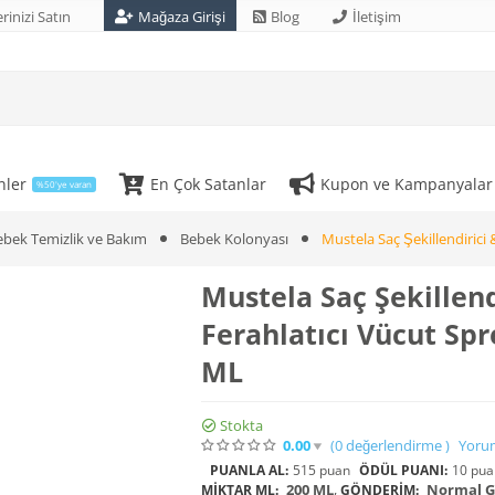
rinizi Satın
Mağaza Girişi
Blog
İletişim
nler
En Çok Satanlar
Kupon ve Kampanyalar
%50'ye varan
ebek Temizlik ve Bakım
Bebek Kolonyası
Mustela Saç Şekillendirici
Mustela Saç Şekillend
Ferahlatıcı Vücut Spr
ML
Stokta
0.00
(0
değerlendirme
)
Yoru
PUANLA AL:
515 puan
ÖDÜL PUANI:
10 pua
200 ML
,
Normal Gö
MIKTAR ML:
GÖNDERIM: