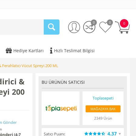
0
0
0
Hediye Kartları
Hızlı Teslimat Bilgisi
 & Ferahlatıcı Vücut Spreyi 200 ML
irici &
BU ÜRÜNÜN SATICISI
eyi 200
Toplasepeti
MAĞAZAYA BAK
2349 Ürün
m Gönder
n
4.37
Satıcı Puanı:
nderi (4-7