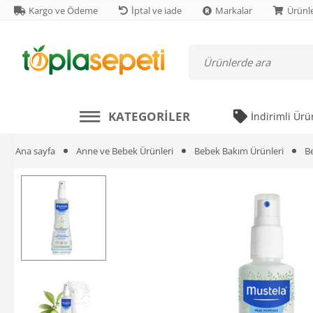
Kargo ve Ödeme
İptal ve iade
Markalar
Ürünle
KATEGORILER
İndirimli Ürü
Ana sayfa
Anne ve Bebek Ürünleri
Bebek Bakım Ürünleri
B