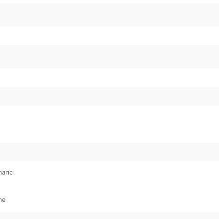
arıcı
me