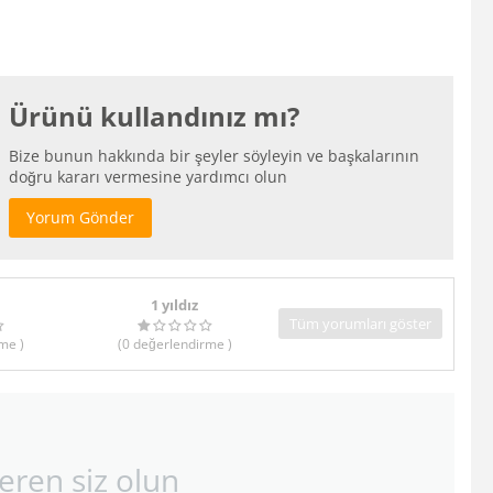
Ürünü kullandınız mı?
Bize bunun hakkında bir şeyler söyleyin ve başkalarının
doğru kararı vermesine yardımcı olun
Yorum Gönder
1 yıldız
Tüm yorumları göster
rme
)
(0
değerlendirme
)
eren siz olun