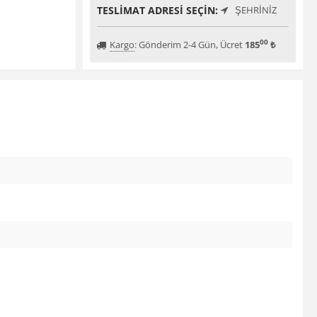
TESLIMAT ADRESI SEÇIN:
ŞEHRINIZ
00
Kargo
:
Gönderim 2-4 Gün, Ücret
185
₺