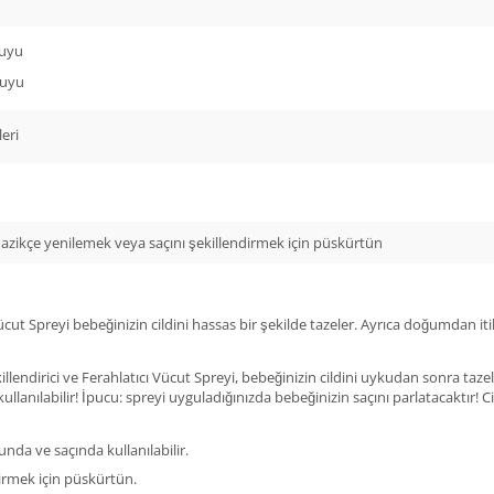
Suyu
Suyu
leri
 nazikçe yenilemek veya saçını şekillendirmek için püskürtün
ut Spreyi bebeğinizin cildini hassas bir şekilde tazeler. Ayrıca doğumdan itib
illendirici ve Ferahlatıcı Vücut Spreyi, bebeğinizin cildini uykudan sonra t
lanılabilir! İpucu: spreyi uyguladığınızda bebeğinizin saçını parlatacaktır! Ci
nda ve saçında kullanılabilir.
dirmek için püskürtün.