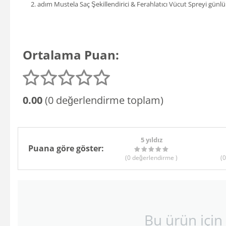
adım Mustela Saç Şekillendirici & Ferahlatıcı Vücut Spreyi günlük 
Ortalama Puan:
0.00
(0 değerlendirme toplam)
5 yıldız
Puana göre göster:
(0
değerlendirme
)
(0
Bu ürün için