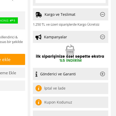
Kargo ve Teslimat
NCINIZ:
4
₺
00
1.250 TL ve üzeri siparişlerde Kargo Ücretsiz
Kampanyalar
llendirici &
ssas bir şekilde
 ekle
teme Ekle
Gönderici ve Garanti
İptal ve İade
Kupon Kodunuz