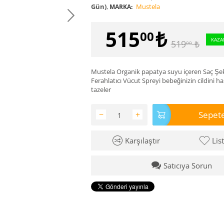
Gün)
,
Mustela
MARKA:
515
₺
00
KAZA
519
₺
00
Mustela ​Organik papatya suyu içeren Saç Şeki
Ferahlatıcı Vücut Spreyi bebeğinizin cildini ha
tazeler
Sepete
−
+
Karşılaştır
Lis
Satıcıya Sorun