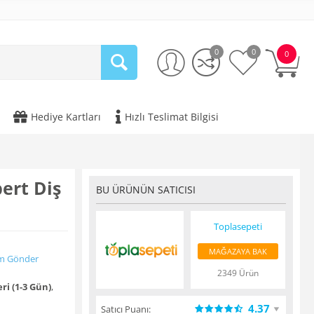
0
0
0
Hediye Kartları
Hızlı Teslimat Bilgisi
ert Diş
BU ÜRÜNÜN SATICISI
Toplasepeti
MAĞAZAYA BAK
m Gönder
2349 Ürün
ri (1-3 Gün)
,
4.37
Satıcı Puanı: