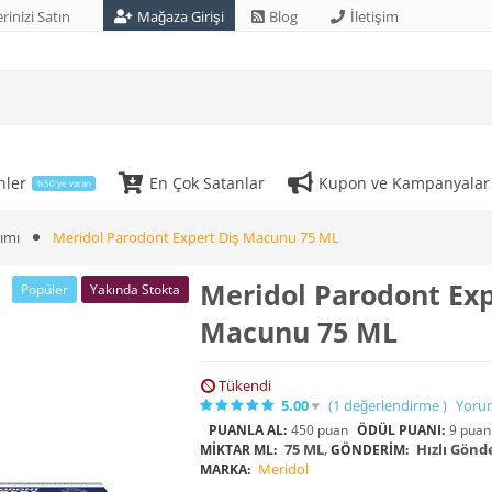
rinizi Satın
Mağaza Girişi
Blog
İletişim
nler
En Çok Satanlar
Kupon ve Kampanyalar
%50'ye varan
ımı
Meridol Parodont Expert Diş Macunu 75 ML
Meridol Parodont Exp
Popüler
Yakında Stokta
Macunu 75 ML
Tükendi
5.00
(1
değerlendirme
)
Yoru
PUANLA AL:
450 puan
ÖDÜL PUANI:
9 puan
75 ML
,
Hızlı Gönde
MIKTAR ML:
GÖNDERIM:
Meridol
MARKA: