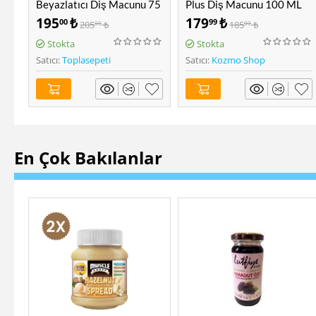
 75
Plus Diş Macunu 100 ML
Tadında 0-3 Yaş Diş
Macunu 40 ML + Diş
179
₺
210
₺
99
00
185
₺
220
₺
00
00
Fırçası
Stokta
Stokta
Satıcı:
Kozmo Shop
Satıcı:
Kozmo Shop
En Çok Bakılanlar