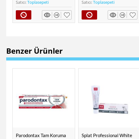
Satıcı:
Toplasepeti
Satıcı:
Toplasepeti
Benzer Ürünler
a
Splat Professional White
Splat Baby Elma & Muz