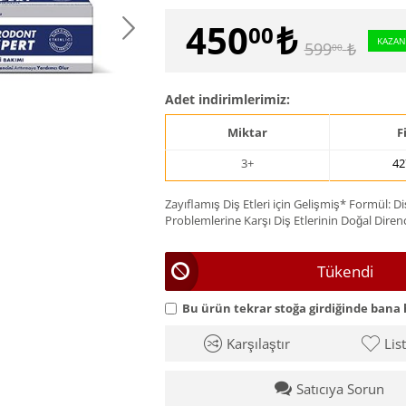
450
₺
00
KAZAN
599
₺
00
Adet indirimlerimiz:
Miktar
F
3+
42
Zayıflamış Diş Etleri için Gelişmiş* Formül: Di
Problemlerine Karşı Diş Etlerinin Doğal Direnc
Tükendi
Bu ürün tekrar stoğa girdiğinde bana 
Karşılaştır
Lis
Satıcıya Sorun