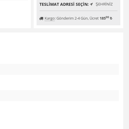
TESLIMAT ADRESI SEÇIN:
ŞEHRINIZ
00
Kargo
:
Gönderim 2-4 Gün, Ücret
185
₺