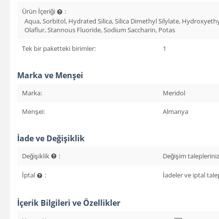
Ürün İçeriği
:
Aqua, Sorbitol, Hydrated Silica, Silica Dimethyl Silylate, Hydrox
Olaflur, Stannous Fluoride, Sodium Saccharin, Potas
Tek bir paketteki birimler:
1
Marka ve Menşei
Marka:
Meridol
Menşei:
Almanya
İade ve Değişiklik
Değişiklik
:
Değişim talepleriniz 
İptal
:
İadeler ve iptal talep
İçerik Bilgileri ve Özellikler