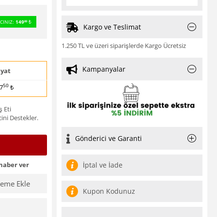
CINIZ:
149
₺
00
Kargo ve Teslimat
1.250 TL ve üzeri siparişlerde Kargo Ücretsiz
Kampanyalar
iyat
50
7
₺
ş Eti
ini Destekler.
Gönderici ve Garanti
haber ver
İptal ve İade
teme Ekle
Kupon Kodunuz