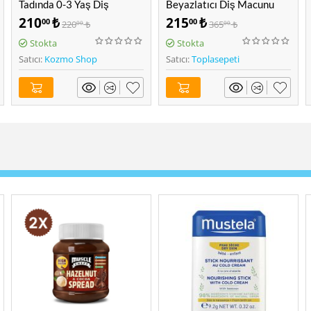
Beyazlatıcı Diş Macunu
Beyazlık Koruyucu Diş
75ML
Macunu 75 ML
215
₺
225
₺
00
00
365
₺
359
₺
00
00
Stokta
Stokta
Satıcı:
Toplasepeti
Satıcı:
Toplasepeti