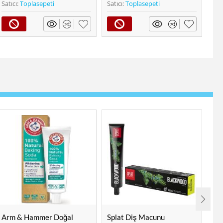
Satıcı:
Toplasepeti
Satıcı:
Toplasepeti
Splat Diş Macunu
Opalescence Diş Macunu
Opa