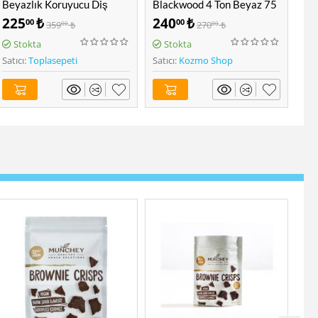
Blackwood 4 Ton Beyaz 75
Beyazlatıcı 100 ML
Rel
ML
Ma
240
₺
412
₺
5
00
00
270
₺
499
₺
00
00
Stokta
Stokta
Satıcı:
Kozmo Shop
Satıcı:
Kozmo Shop
Satı