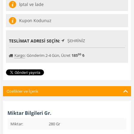
İptal ve İade
Kupon Kodunuz
TESLIMAT ADRESI SEÇIN:
ŞEHRINIZ
00
Kargo
:
Gönderim 2-4 Gün, Ücret
185
₺
Özellikler ve İçerik
Miktar Bilgileri Gr.
Miktar:
280 Gr