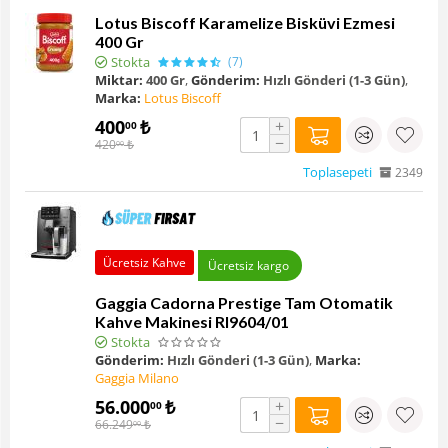
Lotus Biscoff Karamelize Bisküvi Ezmesi
400 Gr
Stokta
(7)
Miktar:
400 Gr
,
Gönderim:
Hızlı Gönderi (1-3 Gün)
,
Marka:
Lotus Biscoff
400
₺
+
00
−
420
₺
00
Toplasepeti
2349
Ücretsiz Kahve
Ücretsiz kargo
Gaggia Cadorna Prestige Tam Otomatik
Kahve Makinesi RI9604/01
Stokta
Gönderim:
Hızlı Gönderi (1-3 Gün)
,
Marka:
Gaggia Milano
56.000
₺
+
00
−
66.249
₺
00