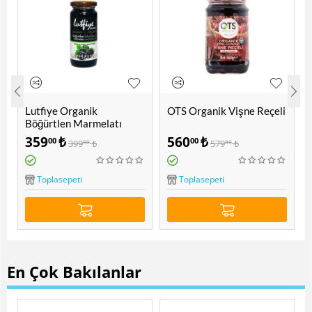
Lutfiye Organik
OTS Organik Vişne Reçeli
Böğürtlen Marmelatı
Şekersiz
359
₺
560
₺
00
00
399
₺
579
₺
00
00
Toplasepeti
Toplasepeti
En Çok Bakılanlar