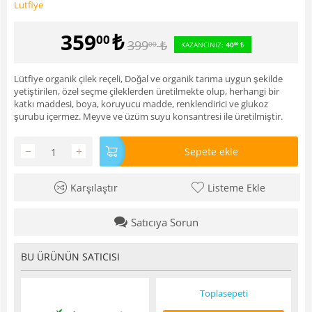
Lutfiye
359
₺
00
399
₺
00
KAZANCINIZ:
40
₺
00
Lütfiye organik çilek reçeli, Doğal ve organik tarıma uygun şekilde
yetiştirilen, özel seçme çileklerden üretilmekte olup, herhangi bir
katkı maddesi, boya, koruyucu madde, renklendirici ve glukoz
şurubu içermez. Meyve ve üzüm suyu konsantresi ile üretilmiştir.
−
+
Sepete ekle
Karşılaştır
Listeme Ekle
Satıcıya Sorun
BU ÜRÜNÜN SATICISI
Toplasepeti