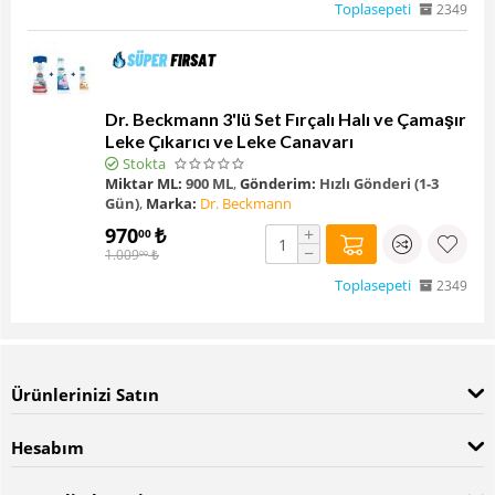
Toplasepeti
2349
Dr. Beckmann 3'lü Set Fırçalı Halı ve Çamaşır
Leke Çıkarıcı ve Leke Canavarı
Stokta
Miktar ML:
900 ML
,
Gönderim:
Hızlı Gönderi (1-3
Gün)
,
Marka:
Dr. Beckmann
970
₺
+
00
−
1.009
₺
00
Toplasepeti
2349
Ürünlerinizi Satın
Hesabım