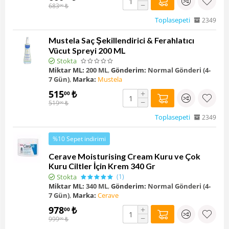
−
683
₺
00
Toplasepeti
2349
Mustela Saç Şekillendirici & Ferahlatıcı
Vücut Spreyi 200 ML
Stokta
Miktar ML:
200 ML
,
Gönderim:
Normal Gönderi (4-
7 Gün)
,
Marka:
Mustela
515
₺
+
00
−
519
₺
00
Toplasepeti
2349
%10 Sepet indirimi
Cerave Moisturising Cream Kuru ve Çok
Kuru Ciltler İçin Krem 340 Gr
Stokta
(1)
Miktar ML:
340 ML
,
Gönderim:
Normal Gönderi (4-
7 Gün)
,
Marka:
Cerave
978
₺
+
00
−
999
₺
00