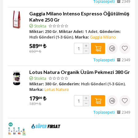
Toplasepeti
2349
Gaggia Milano Intenso Espresso Öğütülmüş
Kahve 250 Gr
Stokta
Miktar:
250 Gr
,
Miktar Adet:
1 Adet
,
Gönderim:
Hızlı Gönderi (1-3 Gün)
,
Marka:
Gaggia Milano
589
₺
+
99
−
650
₺
00
Toplasepeti
2349
Lotus Natura Organik Üzüm Pekmezi 380 Gr
Stokta
Miktar:
380 Gr
,
Gönderim:
Hızlı Gönderi (1-3 Gün)
,
Marka:
Lotus Natura
179
₺
+
00
−
189
₺
00
Toplasepeti
2349