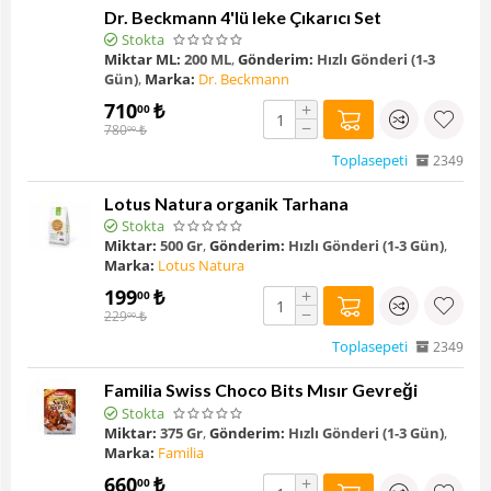
Dr. Beckmann 4'lü leke Çıkarıcı Set
Stokta
Miktar ML:
200 ML
,
Gönderim:
Hızlı Gönderi (1-3
Gün)
,
Marka:
Dr. Beckmann
710
₺
+
00
−
780
₺
00
Toplasepeti
2349
Lotus Natura organik Tarhana
Stokta
Miktar:
500 Gr
,
Gönderim:
Hızlı Gönderi (1-3 Gün)
,
Marka:
Lotus Natura
199
₺
+
00
−
229
₺
00
Toplasepeti
2349
Familia Swiss Choco Bits Mısır Gevreği
Stokta
Miktar:
375 Gr
,
Gönderim:
Hızlı Gönderi (1-3 Gün)
,
Marka:
Familia
660
₺
+
00