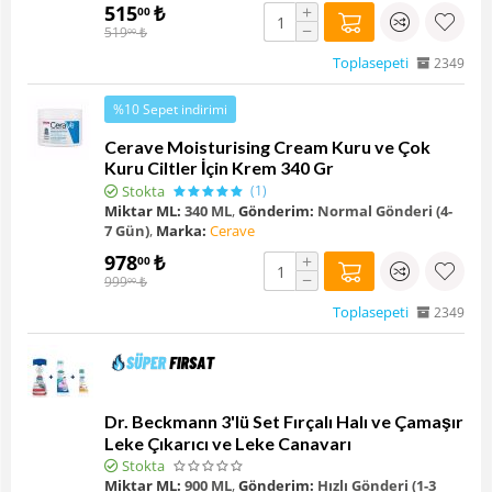
515
₺
+
00
−
519
₺
00
Toplasepeti
2349
%10 Sepet indirimi
Cerave Moisturising Cream Kuru ve Çok
Kuru Ciltler İçin Krem 340 Gr
Stokta
(1)
Miktar ML:
340 ML
,
Gönderim:
Normal Gönderi (4-
7 Gün)
,
Marka:
Cerave
978
₺
+
00
−
999
₺
00
Toplasepeti
2349
Dr. Beckmann 3'lü Set Fırçalı Halı ve Çamaşır
Leke Çıkarıcı ve Leke Canavarı
Stokta
Miktar ML:
900 ML
,
Gönderim:
Hızlı Gönderi (1-3