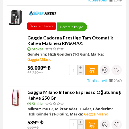
Toplasepeti
2349
Ücretsiz Kahve
Ücretsiz kargo
Gaggia Cadorna Prestige Tam Otomatik
Kahve Makinesi RI9604/01
Stokta
Gönderim:
Hızlı Gönderi (1-3 Gün)
,
Marka:
Gaggia Milano
56.000
₺
+
00
−
66.249
₺
00
Toplasepeti
2349
Gaggia Milano Intenso Espresso Öğütülmüş
Kahve 250 Gr
Stokta
Miktar:
250 Gr
,
Miktar Adet:
1 Adet
,
Gönderim:
Hızlı Gönderi (1-3 Gün)
,
Marka:
Gaggia Milano
589
₺
+
99
−
650
₺
00