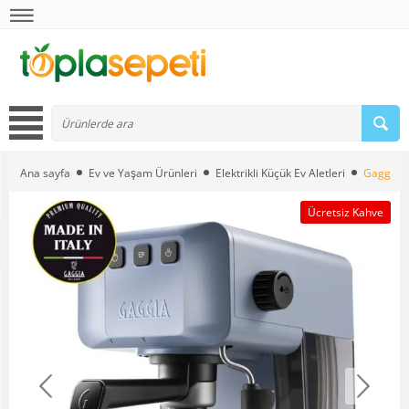
Ana sayfa
Ev ve Yaşam Ürünleri
Elektrikli Küçük Ev Aletleri
Gaggia M
Ücretsiz Kahve