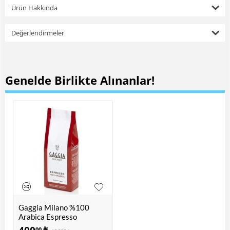
Ürün Hakkında
Değerlendirmeler
Genelde Birlikte Alınanlar!
Gaggia Milano %100
Arabica Espresso
Öğütülmüş Kahve 250 Gr
00