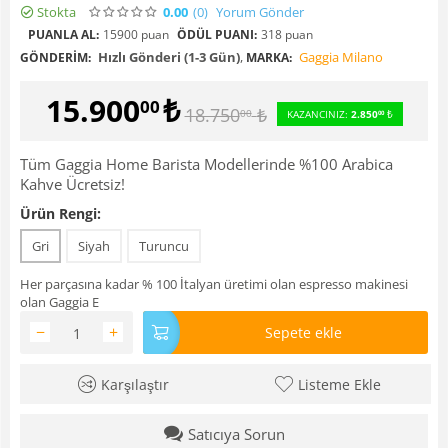
Stokta
0.00
(0
)
Yorum Gönder
PUANLA AL:
15900 puan
ÖDÜL PUANI:
318 puan
Hızlı Gönderi (1-3 Gün)
,
Gaggia Milano
GÖNDERIM:
MARKA:
15.900
₺
00
18.750
₺
00
KAZANCINIZ:
2.850
₺
00
Tüm Gaggia Home Barista Modellerinde %100 Arabica
Kahve Ücretsiz!
Ürün Rengi:
Gri
Siyah
Turuncu
Her parçasına kadar % 100 İtalyan üretimi olan espresso makinesi
olan Gaggia E
−
+
Sepete ekle
Karşılaştır
Listeme Ekle
Satıcıya Sorun