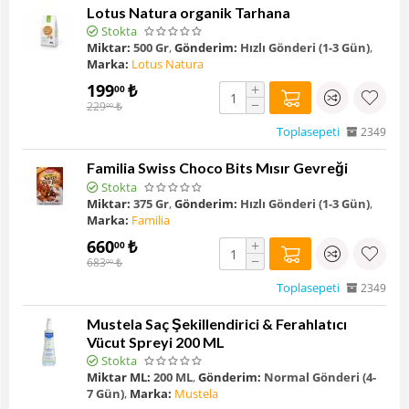
Lotus Natura organik Tarhana
Stokta
Miktar:
500 Gr
,
Gönderim:
Hızlı Gönderi (1-3 Gün)
,
Marka:
Lotus Natura
199
₺
+
00
−
229
₺
00
Toplasepeti
2349
Familia Swiss Choco Bits Mısır Gevreği
Stokta
Miktar:
375 Gr
,
Gönderim:
Hızlı Gönderi (1-3 Gün)
,
Marka:
Familia
660
₺
+
00
−
683
₺
00
Toplasepeti
2349
Mustela Saç Şekillendirici & Ferahlatıcı
Vücut Spreyi 200 ML
Stokta
Miktar ML:
200 ML
,
Gönderim:
Normal Gönderi (4-
7 Gün)
,
Marka:
Mustela