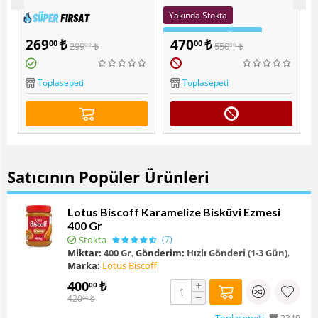
Yakında Stokta
Sepette Ekstra İndirim
269
₺
470
₺
00
00
299
₺
550
₺
00
00
Popüler
Muscle Cheff Kakaolu
)
Fındık Ezmesi 2'li paket
Lutfiye Organik Kara Dut
Toplasepeti
Toplasepeti
Özü 300 Gr
Satıcının Popüler Ürünleri
Lotus Biscoff Karamelize Bisküvi Ezmesi
400 Gr
Stokta
(7)
Miktar:
400 Gr
,
Gönderim:
Hızlı Gönderi (1-3 Gün)
,
Marka:
Lotus Biscoff
400
₺
+
00
−
420
₺
00