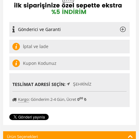
Gönderici ve Garanti
İptal ve İade
Kupon Kodunuz
TESLIMAT ADRESI SEÇIN:
ŞEHRINIZ
00
Kargo
:
Gönderim 2-4 Gün, Ücret
0
₺
Ürün Seçenekleri