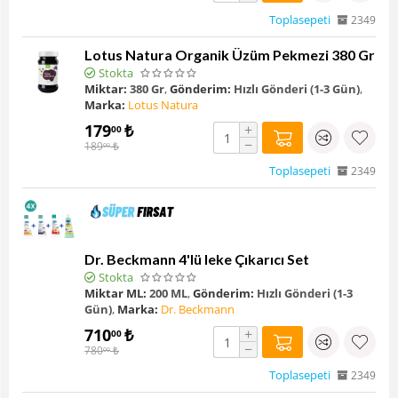
Toplasepeti
2349
Lotus Natura Organik Üzüm Pekmezi 380 Gr
Stokta
Miktar:
380 Gr
,
Gönderim:
Hızlı Gönderi (1-3 Gün)
,
Marka:
Lotus Natura
179
₺
+
00
−
189
₺
00
Toplasepeti
2349
Dr. Beckmann 4'lü leke Çıkarıcı Set
Stokta
Miktar ML:
200 ML
,
Gönderim:
Hızlı Gönderi (1-3
Gün)
,
Marka:
Dr. Beckmann
710
₺
+
00
−
780
₺
00
Toplasepeti
2349