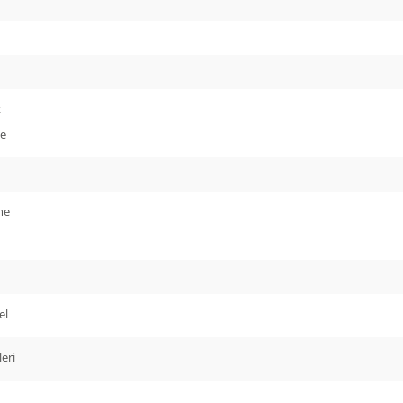
k
ge
me
el
leri