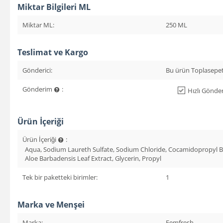
Miktar Bilgileri ML
Miktar ML:
250 ML
Teslimat ve Kargo
Gönderici:
Bu ürün Toplasepet
Gönderim
:
Hızlı Gönder
Ürün İçeriği
Ürün İçeriği
:
Aqua, Sodium Laureth Sulfate, Sodium Chloride, Cocamidopropyl Beta
Aloe Barbadensis Leaf Extract, Glycerin, Propyl
Tek bir paketteki birimler:
1
Marka ve Menşei
Marka:
Femfresh