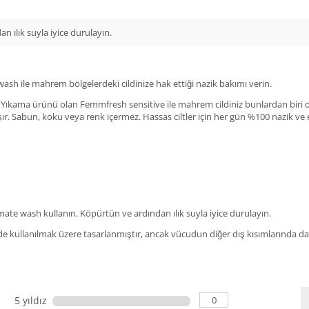
n ılık suyla iyice durulayın.
ash ile mahrem bölgelerdeki cildinize hak ettiği nazik bakımı verin.
 Yıkama ürünü olan Femmfresh sensitive ile mahrem cildiniz bunlardan biri olm
. Sabun, koku veya renk içermez. Hassas ciltler için her gün %100 nazik ve et
ate wash kullanın. Köpürtün ve ardından ılık suyla iyice durulayın.
e kullanılmak üzere tasarlanmıştır, ancak vücudun diğer dış kısımlarında da g
0
5 yıldız