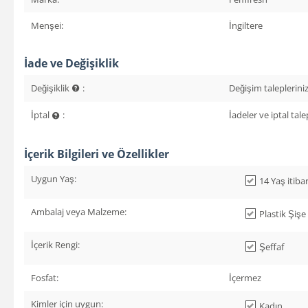
Menşei:
İngiltere
İade ve Değişiklik
Değişiklik
:
Değişim talepleriniz 
İptal
:
İadeler ve iptal talep
İçerik Bilgileri ve Özellikler
Uygun Yaş:
14 Yaş itibari
Ambalaj veya Malzeme:
Plastik Şişe
İçerik Rengi:
Şeffaf
Fosfat:
İçermez
Kimler için uygun:
Kadın