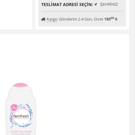
TESLIMAT ADRESI SEÇIN:
ŞEHRINIZ
00
Kargo
:
Gönderim 2-4 Gün, Ücret
185
₺