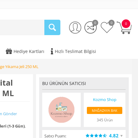
0
0
0
Hediye Kartları
Hızlı Teslimat Bilgisi
ge Yıkama Jeli 250 ML
ital
BU ÜRÜNÜN SATICISI
0 ML
Kozmo Shop
MAĞAZAYA BAK
m Gönder
345 Ürün
eri (1-3 Gün)
,
4.82
Satıcı Puanı: