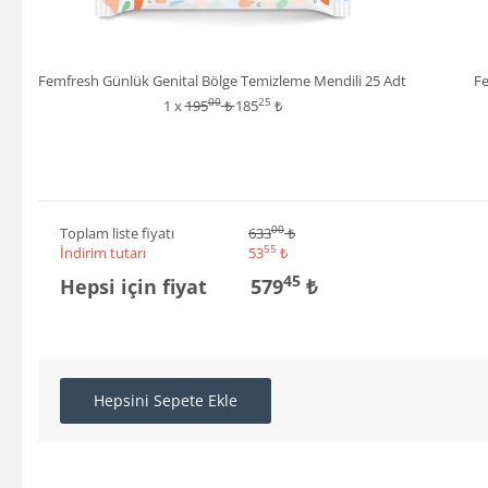
Femfresh Günlük Genital Bölge Temizleme Mendili 25 Adt
Fe
00
25
1 x
195
₺
185
₺
00
Toplam liste fiyatı
633
₺
55
İndirim tutarı
53
₺
45
Hepsi için fiyat
579
₺
Hepsini Sepete Ekle