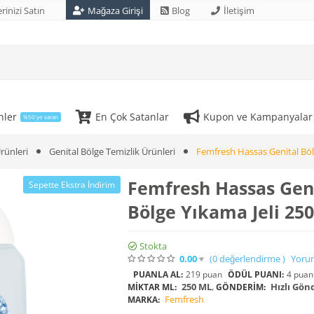
rinizi Satın
Mağaza Girişi
Blog
İletişim
nler
En Çok Satanlar
Kupon ve Kampanyalar
%50'ye varan
rünleri
Genital Bölge Temizlik Ürünleri
Femfresh Hassas Genital Böl
Femfresh Hassas Gen
Sepette Ekstra İndirim
Bölge Yıkama Jeli 25
Stokta
0.00
(0
değerlendirme
)
Yoru
PUANLA AL:
219 puan
ÖDÜL PUANI:
4 puan
250 ML
,
Hızlı Gönd
MIKTAR ML:
GÖNDERIM:
Femfresh
MARKA: