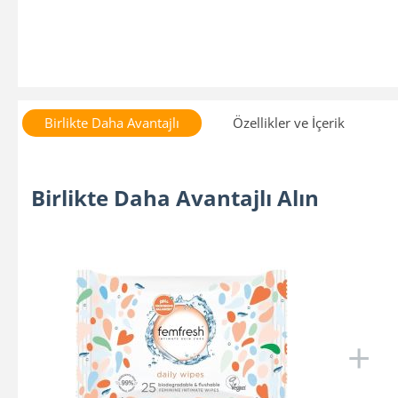
Birlikte Daha Avantajlı
Özellikler ve İçerik
Birlikte Daha Avantajlı Alın
+