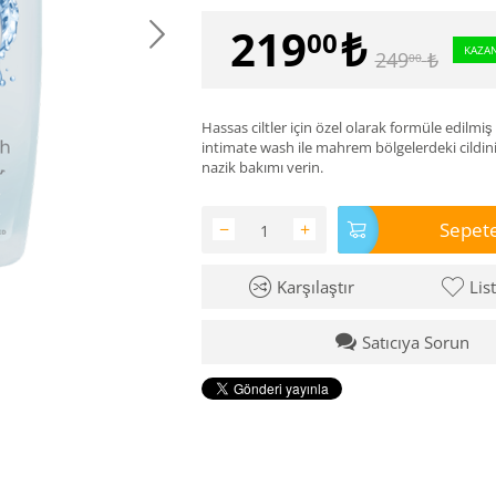
219
₺
00
KAZAN
249
₺
00
Hassas ciltler için özel olarak formüle edilm
intimate wash ile mahrem bölgelerdeki cildini
nazik bakımı verin.
Sepete
−
+
Karşılaştır
Lis
Satıcıya Sorun