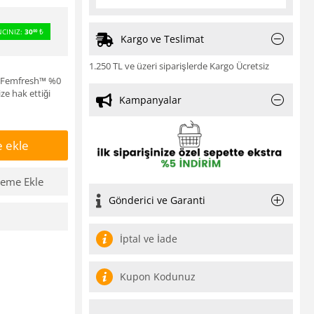
CINIZ:
30
₺
00
Kargo ve Teslimat
1.250 TL ve üzeri siparişlerde Kargo Ücretsiz
iş Femfresh™ %0
ze hak ettiği
Kampanyalar
 ekle
teme Ekle
Gönderici ve Garanti
İptal ve İade
Kupon Kodunuz