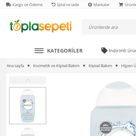
Kargo ve Ödeme
İptal ve iade
Markalar
Ürünle
KATEGORILER
İndirimli Ürü
Ana sayfa
Kozmetik ve Kişisel Bakım
Kişisel Bakım
Hijyen Ü