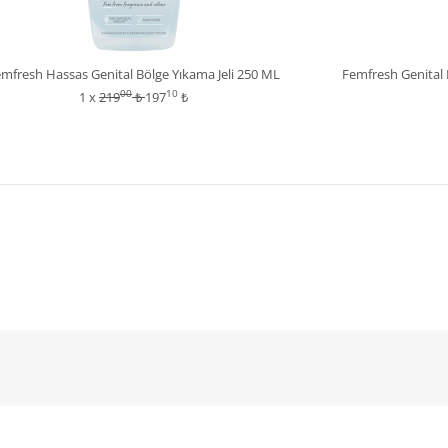
mfresh Hassas Genital Bölge Yıkama Jeli 250 ML
Femfresh Genital 
00
10
1 x
219
₺
197
₺