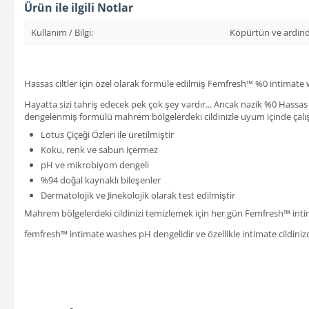
Ürün ile ilgili Notlar
Kullanım / Bilgi:
Köpürtün ve ardında
Hassas ciltler için özel olarak formüle edilmiş Femfresh™ %0 intimate w
Hayatta sizi tahriş edecek pek çok şey vardır... Ancak nazik %0 Hassas
dengelenmiş formülü mahrem bölgelerdeki cildinizle uyum içinde çalışır
Lotus Çiçeği Özleri ile üretilmiştir
Koku, renk ve sabun içermez
pH ve mikrobiyom dengeli
%94 doğal kaynaklı bileşenler
Dermatolojik ve Jinekolojik olarak test edilmiştir
Mahrem bölgelerdeki cildinizi temizlemek için her gün Femfresh™ intim
femfresh™ intimate washes pH dengelidir ve özellikle intimate cildinizd