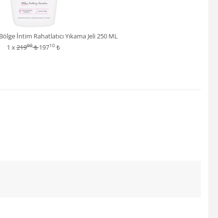
Bölge İntim Rahatlatıcı Yıkama Jeli 250 ML
00
10
1 x
219
₺
197
₺