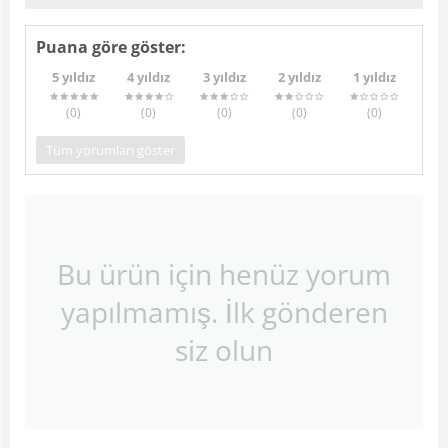
Puana göre göster:
5 yıldız
4 yıldız
3 yıldız
2 yıldız
1 yıldız
(0
)
(0
)
(0
)
(0
)
(0
)
Tüm yorumları göster
Bu ürün için henüz yorum
yapılmamış. İlk gönderen
siz olun