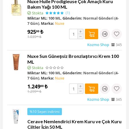
Nuxe Huile Prodigieuse Çok Amaçlı Kuru
Bakım Yağı 100 ML
Stokta
(1)
Miktar ML:
100 ML
,
Gönderim:
Normal Gönderi (4-
7 Gün)
,
Marka:
Nuxe
925
₺
+
00
−
1.039
₺
99
Kozmo Shop
345
Nuxe Sun Güneşsiz Bronzlaştırıcı Krem 100
ML
Stokta
Miktar ML:
100 ML
,
Gönderim:
Normal Gönderi (4-
7 Gün)
,
Marka:
Nuxe
1.249
₺
+
00
−
1.299
₺
00
Kozmo Shop
345
%10 Sepet indirimi
Cerave Nemlendirici Krem Kuru ve Çok Kuru
Ciltler İçin 50 ML