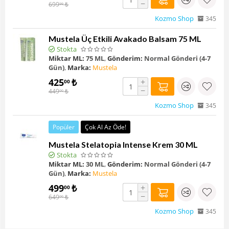
−
699
₺
99
Kozmo Shop
345
Mustela Üç Etkili Avakado Balsam 75 ML
Stokta
Miktar ML:
75 ML
,
Gönderim:
Normal Gönderi (4-7
Gün)
,
Marka:
Mustela
425
₺
+
00
−
449
₺
00
Kozmo Shop
345
Popüler
Çok Al Az Öde!
Mustela Stelatopia Intense Krem 30 ML
Stokta
Miktar ML:
30 ML
,
Gönderim:
Normal Gönderi (4-7
Gün)
,
Marka:
Mustela
499
₺
+
00
−
649
₺
00
Kozmo Shop
345