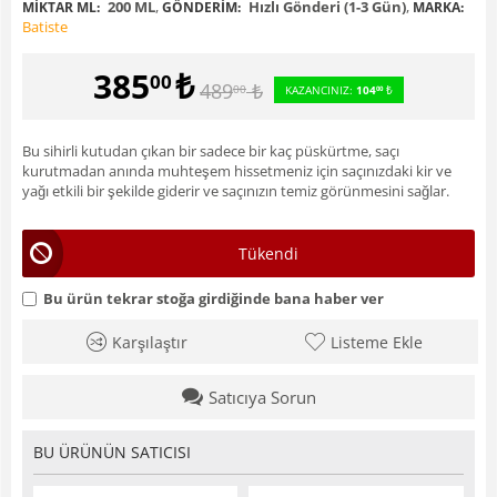
200 ML
,
Hızlı Gönderi (1-3 Gün)
,
MIKTAR ML:
GÖNDERIM:
MARKA:
Batiste
385
₺
00
489
₺
00
KAZANCINIZ:
104
₺
00
Bu sihirli kutudan çıkan bir sadece bir kaç püskürtme, saçı
kurutmadan anında muhteşem hissetmeniz için saçınızdaki kir ve
yağı etkili bir şekilde giderir ve saçınızın temiz görünmesini sağlar.
Tükendi
Bu ürün tekrar stoğa girdiğinde bana haber ver
Karşılaştır
Listeme Ekle
Satıcıya Sorun
BU ÜRÜNÜN SATICISI