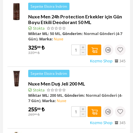
Sepette Ekstra İndirim
Nuxe Men 24h Protection Erkekler için Gün
Boyu Etkili Deodorant 50 ML
Stokta
Miktar ML:
50 ML
,
Gönderim:
Normal Gönderi (4-7
Gün)
,
Marka:
Nuxe
325
₺
+
00
−
339
₺
00
Kozmo Shop
345
Sepette Ekstra İndirim
Nuxe Men Duş Jeli 200 ML
Stokta
Miktar ML:
200 ML
,
Gönderim:
Normal Gönderi (4-
7 Gün)
,
Marka:
Nuxe
255
₺
+
00
−
269
₺
00
Kozmo Shop
345