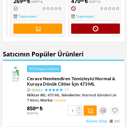
269
₺
470
₺
00
00
299
₺
550
₺
00
00
Popüler
Muscle Cheff Kakaolu
)
Fındık Ezmesi 2'li paket
Lutfiye Organik Kara Dut
Toplasepeti
Toplasepeti
Özü 300 Gr
Satıcının Popüler Ürünleri
%10 Sepet indirimi
Cerave Nemlendiren Temizleyici Normal &
Kuruya Dönük Ciltler İçin 473 ML
Stokta
(1)
Miktar ML:
473 ML
,
Gönderim:
Normal Gönderi (4-
7 Gün)
,
Marka:
Cerave
850
₺
+
00
−
899
₺
00
Kozmo Shop
345