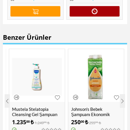
Benzer Ürünler
Mustela Stelatopia
Johnson's Bebek
Cleansing Gel Şampuan
Şampuanı Ekonomik
500 ML
Yedek Paket 1000 ML
1.235
₺
250
₺
00
00
1.249
₺
255
₺
00
00