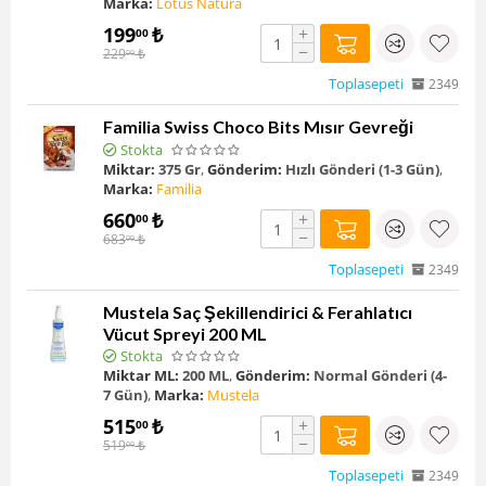
Marka:
Lotus Natura
199
₺
+
00
−
229
₺
00
Toplasepeti
2349
Familia Swiss Choco Bits Mısır Gevreği
Stokta
Miktar:
375 Gr
,
Gönderim:
Hızlı Gönderi (1-3 Gün)
,
Marka:
Familia
660
₺
+
00
−
683
₺
00
Toplasepeti
2349
Mustela Saç Şekillendirici & Ferahlatıcı
Vücut Spreyi 200 ML
Stokta
Miktar ML:
200 ML
,
Gönderim:
Normal Gönderi (4-
7 Gün)
,
Marka:
Mustela
515
₺
+
00
−
519
₺
00
Toplasepeti
2349