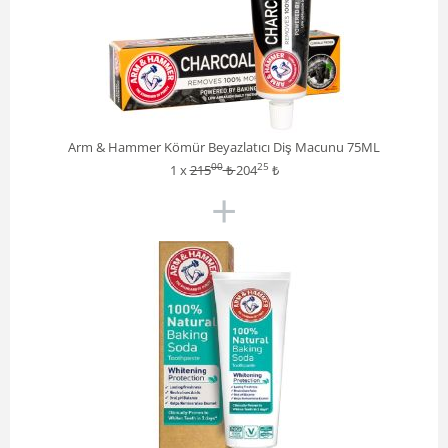
Arm & Hammer Kömür Beyazlatıcı Diş Macunu 75ML
00
25
1 x
215
₺
204
₺
+