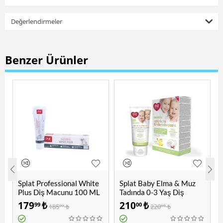
Değerlendirmeler
Benzer Ürünler
Splat Professional White
Splat Baby Elma & Muz
Plus Diş Macunu 100 ML
Tadında 0-3 Yaş Diş
Macunu 40 ML + Diş
179
₺
210
₺
99
00
185
₺
220
₺
00
00
Fırçası