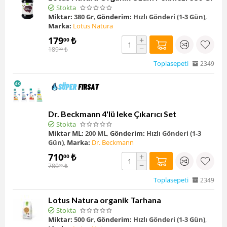
Stokta
Miktar:
380 Gr
,
Gönderim:
Hızlı Gönderi (1-3 Gün)
,
Marka:
Lotus Natura
179
₺
+
00
−
189
₺
00
Toplasepeti
2349
Dr. Beckmann 4'lü leke Çıkarıcı Set
Stokta
Miktar ML:
200 ML
,
Gönderim:
Hızlı Gönderi (1-3
Gün)
,
Marka:
Dr. Beckmann
710
₺
+
00
−
780
₺
00
Toplasepeti
2349
Lotus Natura organik Tarhana
Stokta
Miktar:
500 Gr
,
Gönderim:
Hızlı Gönderi (1-3 Gün)
,