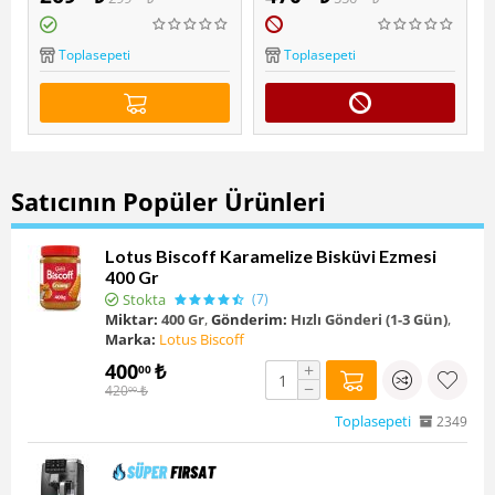
Popüler
Muscle Cheff Kakaolu
)
Fındık Ezmesi 2'li paket
Lutfiye Organik Kara Dut
Toplasepeti
Toplasepeti
Özü 300 Gr
Satıcının Popüler Ürünleri
Lotus Biscoff Karamelize Bisküvi Ezmesi
400 Gr
Stokta
(7)
Miktar:
400 Gr
,
Gönderim:
Hızlı Gönderi (1-3 Gün)
,
Marka:
Lotus Biscoff
400
₺
+
00
−
420
₺
00
Toplasepeti
2349