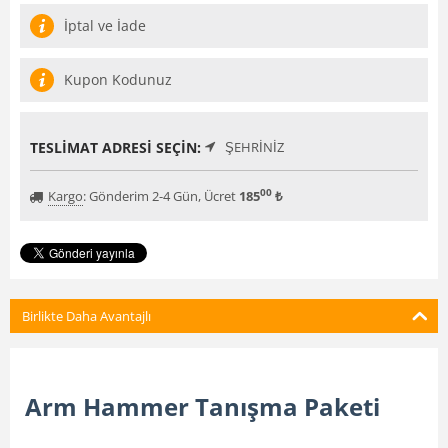
İptal ve İade
Kupon Kodunuz
TESLIMAT ADRESI SEÇIN:
ŞEHRINIZ
00
Kargo
:
Gönderim 2-4 Gün, Ücret
185
₺
Birlikte Daha Avantajlı
Arm Hammer Tanışma Paketi