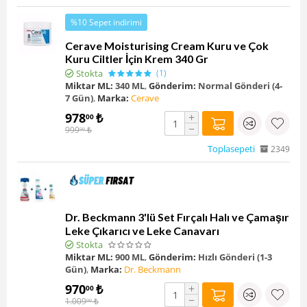
%10 Sepet indirimi
Cerave Moisturising Cream Kuru ve Çok
Kuru Ciltler İçin Krem 340 Gr
Stokta
(1)
Miktar ML:
340 ML
,
Gönderim:
Normal Gönderi (4-
7 Gün)
,
Marka:
Cerave
978
₺
+
00
−
999
₺
00
Toplasepeti
2349
Dr. Beckmann 3'lü Set Fırçalı Halı ve Çamaşır
Leke Çıkarıcı ve Leke Canavarı
Stokta
Miktar ML:
900 ML
,
Gönderim:
Hızlı Gönderi (1-3
Gün)
,
Marka:
Dr. Beckmann
970
₺
+
00
−
1.009
₺
00