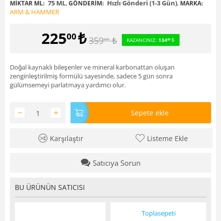
75 ML
,
Hızlı Gönderi (1-3 Gün)
,
MIKTAR ML:
GÖNDERIM:
MARKA:
ARM & HAMMER
225
₺
00
359
₺
00
KAZANCINIZ:
134
₺
00
Doğal kaynaklı bileşenler ve mineral karbonattan oluşan
zenginleştirilmiş formülü sayesinde, sadece 5 gün sonra
gülümsemeyi parlatmaya yardımcı olur.
−
+
Sepete ekle
Karşılaştır
Listeme Ekle
Satıcıya Sorun
BU ÜRÜNÜN SATICISI
Toplasepeti