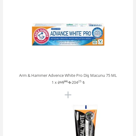
Arm & Hammer Advence White Pro Diş Macunu 75 ML
00
25
1 x
215
₺
204
₺
+