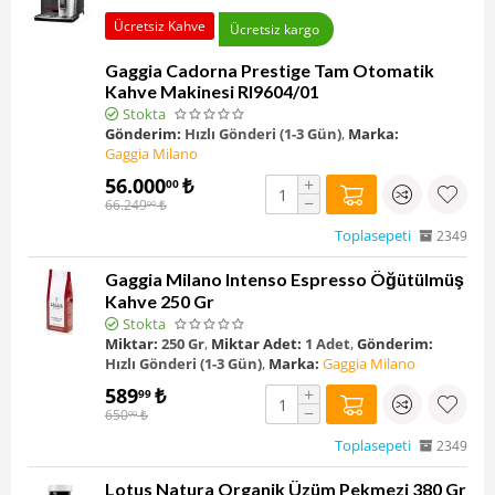
Ücretsiz Kahve
Ücretsiz kargo
Gaggia Cadorna Prestige Tam Otomatik
Kahve Makinesi RI9604/01
Stokta
Gönderim:
Hızlı Gönderi (1-3 Gün)
,
Marka:
Gaggia Milano
56.000
₺
+
00
−
66.249
₺
00
Toplasepeti
2349
Gaggia Milano Intenso Espresso Öğütülmüş
Kahve 250 Gr
Stokta
Miktar:
250 Gr
,
Miktar Adet:
1 Adet
,
Gönderim:
Hızlı Gönderi (1-3 Gün)
,
Marka:
Gaggia Milano
589
₺
+
99
−
650
₺
00
Toplasepeti
2349
Lotus Natura Organik Üzüm Pekmezi 380 Gr