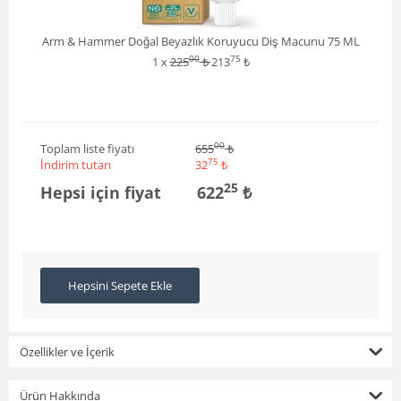
Arm & Hammer Doğal Beyazlık Koruyucu Diş Macunu 75 ML
00
75
1 x
225
₺
213
₺
00
Toplam liste fiyatı
655
₺
75
İndirim tutarı
32
₺
25
Hepsi için fiyat
622
₺
Hepsini Sepete Ekle
Özellikler ve İçerik
Ürün Hakkında