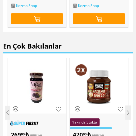
Kozmo Shop
Kozmo Shop
En Çok Bakılanlar
Yakında Stokta
Sepette Ekstra İndirim
269
₺
470
₺
00
00
299
₺
550
₺
00
00