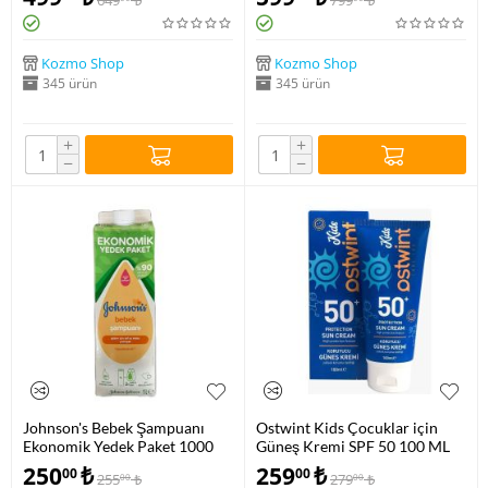
649
₺
799
₺
Kozmo Shop
Kozmo Shop
345 ürün
345 ürün
+
+
−
−
Johnson's Bebek Şampuanı
Ostwint Kids Çocuklar için
Ekonomik Yedek Paket 1000
Güneş Kremi SPF 50 100 ML
ML
250
₺
259
₺
00
00
255
₺
279
₺
00
00