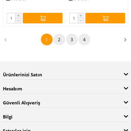
+
+
−
−
1
2
3
4
Ürünlerinizi Satın
Hesabım
Güvenli Alışveriş
Bilgi
Satıcılar için