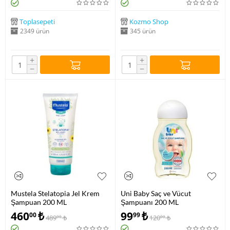
Toplasepeti
Kozmo Shop
2349 ürün
345 ürün
+
+
−
−
Mustela Stelatopia Jel Krem
Uni Baby Saç ve Vücut
Şampuan 200 ML
Şampuanı 200 ML
460
₺
99
₺
00
99
489
₺
120
₺
00
00