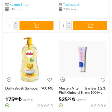
Kozmo Shop
Toplasepeti
345 ürün
2349 ürün
+
+
−
−
Dalin Bebek Şampuanı 900 ML
Mustela Vitamin Bariyer 1.2.3.
Pişik Önleyici Krem 100 ML
175
₺
525
₺
00
00
189
₺
649
₺
50
00