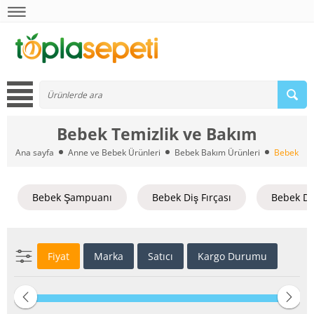
Bebek Temizlik ve Bakım
Ana sayfa
Anne ve Bebek Ürünleri
Bebek Bakım Ürünleri
Bebek Tem
Bebek Şampuanı
Bebek Diş Fırçası
Bebek D
Fiyat
Marka
Satıcı
Kargo Durumu