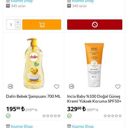
Kozmo Shop
Kozmo Shop
345 ürün
345 ürün
+
−
Dalin Bebek Şampuanı 700 ML
Incia Baby %100 Doğal Güneş
Kremi Yüksek Koruma SPF50+
50 ML
195
₺
329
₺
90
00
215
₺
399
₺
00
00
Kozmo Shop
Kozmo Shop