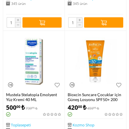
345 ürün
345 ürün
+
+
−
−
Mustela Stelatopia Emolyent
Bioxcin Suncare Çocuklar için
Yüz Kremi 40 ML
Güneş Losyonu SPF50+ 200
ML
500
₺
420
₺
00
00
739
₺
459
₺
00
00
Toplasepeti
Kozmo Shop