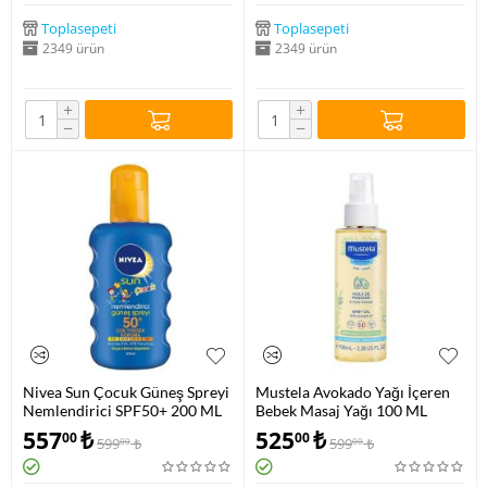
Toplasepeti
Toplasepeti
2349 ürün
2349 ürün
+
+
−
−
Nivea Sun Çocuk Güneş Spreyi
Mustela Avokado Yağı İçeren
Nemlendirici SPF50+ 200 ML
Bebek Masaj Yağı 100 ML
557
₺
525
₺
00
00
599
₺
599
₺
00
00