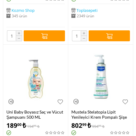
Kozmo Shop
Toplasepeti
345 ürün
2349 ürün
+
+
−
−
Uni Baby Boyasız Saç ve Vücut
Mustela Stelatopia Lipit
Şampuanı 500 ML
Yenileyici Krem Pompalı Şişe
300 ML
189
₺
802
₺
00
99
194
₺
994
₺
00
00