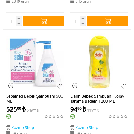
2349 ürün
345 ürün
+
+
−
−
Sebamed Bebek Şampuanı 500
Dalin Bebek Şampuanı Kolay
ML
Tarama Bademli 200 ML
525
₺
94
₺
00
90
549
₺
119
₺
00
00
Kozmo Shop
Kozmo Shop
345 ürün
345 ürün