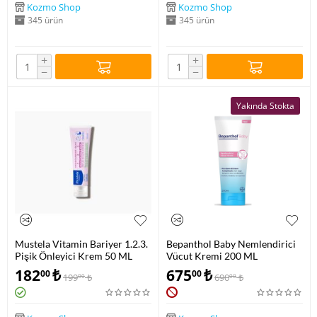
Kozmo Shop
Kozmo Shop
345 ürün
345 ürün
+
+
−
−
Yakında Stokta
Mustela Vitamin Bariyer 1.2.3.
Bepanthol Baby Nemlendirici
Pişik Önleyici Krem 50 ML
Vücut Kremi 200 ML
182
₺
675
₺
00
00
199
₺
690
₺
00
00