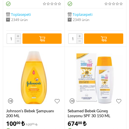
Toplasepeti
Toplasepeti
2349 ürün
2349 ürün
+
+
−
−
Johnson's Bebek Şampuanı
Sebamed Bebek Güneş
200 ML
Losyonu SPF 30 150 ML
100
₺
674
₺
00
00
120
₺
00