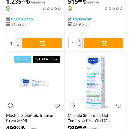
1.235
₺
515
₺
00
00
1.249
₺
519
₺
00
00
Kozmo Shop
Toplasepeti
345 ürün
2349 ürün
+
+
−
−
Popüler
Çok Al Az Öde!
Mustela Stelatopia Intense
Mustela Stelatopia Lipit
Krem 30 ML
Yenileyici Krem150 ML
499
₺
599
₺
00
00
00
00