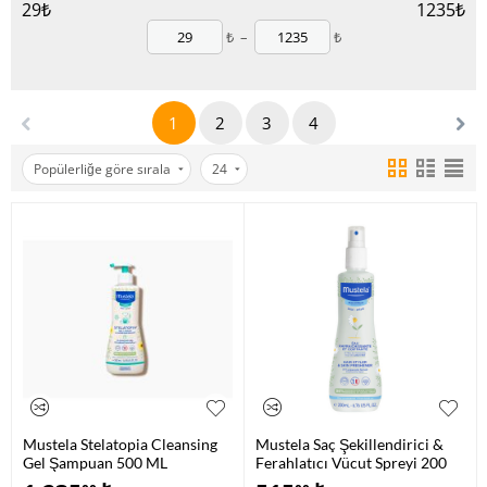
29
₺
1235
₺
₺
–
₺
1
2
3
4
Popülerliğe göre sırala
24
Mustela Stelatopia Cleansing
Mustela Saç Şekillendirici &
Gel Şampuan 500 ML
Ferahlatıcı Vücut Spreyi 200
ML