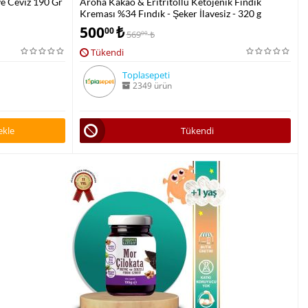
e Ceviz 190 Gr
Aroha Kakao & Eritritollü Ketojenik Fındık
Kreması %34 Fındık - Şeker İlavesiz - 320 g
500
₺
00
569
₺
00
Tükendi
Toplasepeti
2349 ürün
ekle
Tükendi