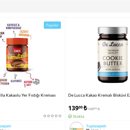
Popüler
lla Kakaolu Yer Fıstığı Kreması
De Lucca Kakao Kremalı Bisküvi E
139
₺
00
145
₺
00
Stokta
sepeti
Toplasepeti