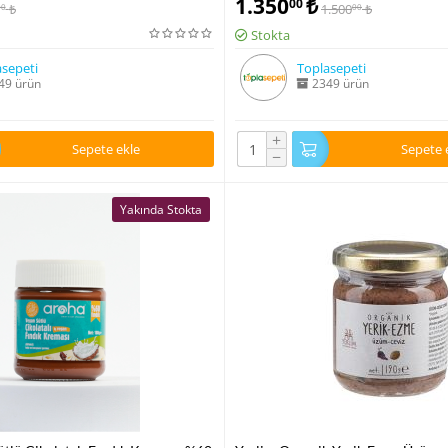
1.350
₺
00
₺
1.500
₺
00
00
Stokta
sepeti
Toplasepeti
49 ürün
2349 ürün
+
Sepete ekle
Sepete 
−
Yakında Stokta