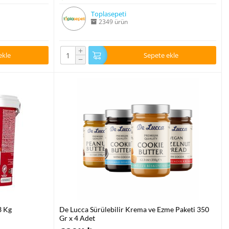
Toplasepeti
2349 ürün
+
ekle
Sepete ekle
−
3 Kg
De Lucca Sürülebilir Krema ve Ezme Paketi 350
Gr x 4 Adet