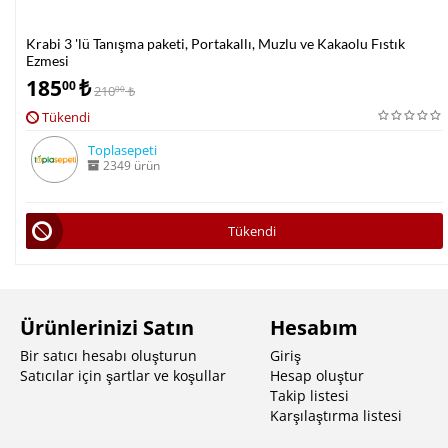
Krabi 3 'lü Tanışma paketi, Portakallı, Muzlu ve Kakaolu Fıstık
Ezmesi
185
₺
00
210
₺
00
Tükendi
Toplasepeti
2349 ürün
Tükendi
Ürünlerinizi Satın
Hesabım
Bir satıcı hesabı oluşturun
Giriş
Satıcılar için şartlar ve koşullar
Hesap oluştur
Takip listesi
Karşılaştırma listesi