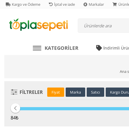
Kargo ve Ödeme
İptal ve iade
Markalar
Ürünle
KATEGORILER
İndirimli Ürü
Ana s
FILTRELER
Fiyat
Marka
Satıcı
Kargo Dur
84
₺