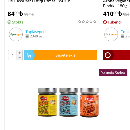
De Lucca Yer Fıstığı Ezmesi 350 Gr
Aroha Vegan Sü
Fındık - 180 g
84
₺
410
₺
90
00
99
₺
504
90
Stokta
Tükendi
Toplasepeti
Topla
2349 ürün
23
+
Sepete ekle
−
Yakında Stokta