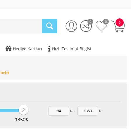
0
0
0
Hediye Kartları
Hızlı Teslimat Bilgisi
zmeler
₺
–
₺
1350
₺