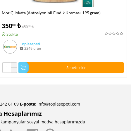
Mor Çilokata (Antosiyoninli Fındık Kreması-195 gram)
350
₺
00
450
₺
00
Stokta
Toplasepeti
2349 ürün
+
Sepete ekle
−
 242 61 09
E-posta
:
info@toplasepeti.com
a Hesaplarımız
ve kampanyalar sosyal medya hesaplarımızda