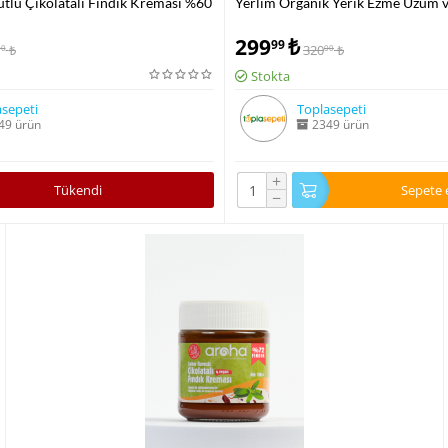
tlü Çikolatalı Fındık Kreması %60
Yerlim Organik Yerik Ezme Üzüm v
299
₺
99
₺
320
₺
00
00
Stokta
sepeti
Toplasepeti
49 ürün
2349 ürün
+
Tükendi
Sepete 
−