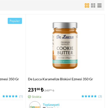
Popüler
zmesi 350 Gr
De Lucca Karamelize Bisküvi Ezmesi 350 Gr
231
₺
00
249
₺
00
(1)
(3)
Stokta
Toplasepeti