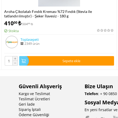
Aroha Çikolatalı Fındık Kreması %72 Fındık (Stevia ile
tatlandırılmıştır) - Şeker İlavesiz - 180 g
410
₺
00
504
₺
00
Stokta
Toplasepeti
2349 ürün
+
Sepete ekle
−
Güvenli Alışveriş
Bize Ulaşın
Kargo ve Teslimat
Telefon
: + 90 0850
Teslimat Ücretleri
Sosyal Medy
Geri İade
Sipariş İptali
En yeni fırsatlar 
Ödeme Güvenliği