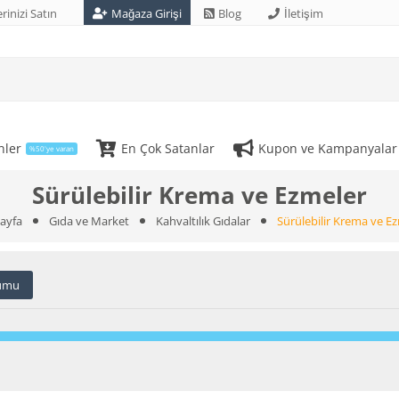
rinizi Satın
Mağaza Girişi
Blog
İletişim
nler
En Çok Satanlar
Kupon ve Kampanyalar
%50'ye varan
Sürülebilir Krema ve Ezmeler
ayfa
Gıda ve Market
Kahvaltılık Gıdalar
Sürülebilir Krema ve E
umu