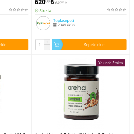
620
₺
00
649
₺
00
Stokta
Toplasepeti
2349 ürün
+
ekle
Sepete ekle
−
Yakında Stokta