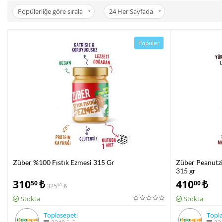
Popülerliğe göre sırala
24
Her Sayfada
Popüler
Züber %100 Fıstık Ezmesi 315 Gr
Züber Peanutzi
315 gr
310
₺
410
₺
50
00
325
₺
90
Stokta
Stokta
Toplasepeti
Topla