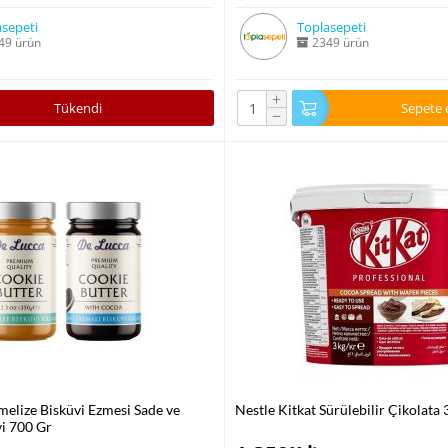
sepeti
Toplasepeti
49 ürün
2349 ürün
+
Tükendi
Sepete 
−
elize Bisküvi Ezmesi Sade ve
Nestle Kitkat Sürülebilir Çikolata 
i 700 Gr