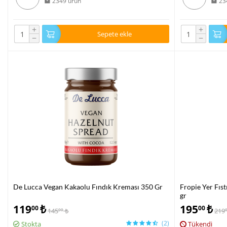
2349 ürün
23
+
+
Sepete ekle
−
−
De Lucca Vegan Kakaolu Fındık Kreması 350 Gr
Fropie Yer Fıst
gr
119
₺
195
₺
00
00
145
₺
219
00
(2)
Stokta
Tükendi