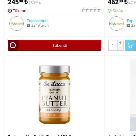
245
₺
462
₺
00
00
259
₺
479
00
Tükendi
Stokta
Toplasepeti
Topla
2349 ürün
23
+
Tükendi
−