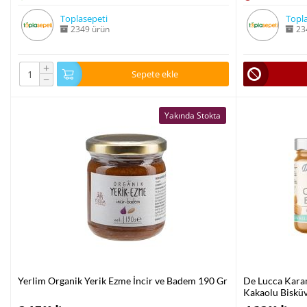
Toplasepeti
Topla
2349 ürün
23
+
Sepete ekle
−
Yakında Stokta
Yerlim Organik Yerik Ezme İncir ve Badem 190 Gr
De Lucca Karam
Kakaolu Bisküv