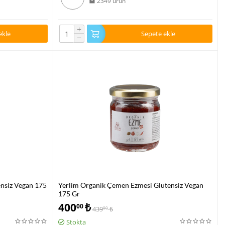
2349 ürün
+
ekle
Sepete ekle
−
ensiz Vegan 175
Yerlim Organik Çemen Ezmesi Glutensiz Vegan
175 Gr
400
₺
00
439
₺
00
Stokta