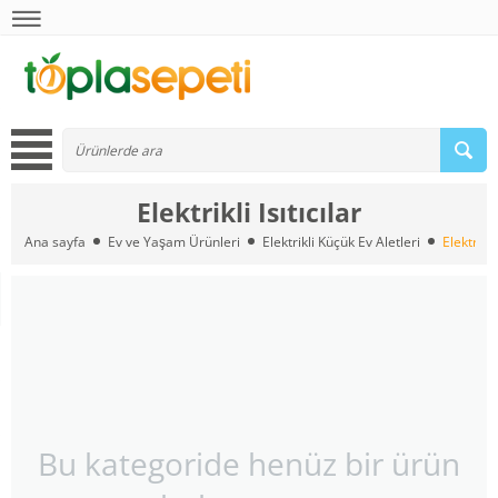
Elektrikli Isıtıcılar
Ana sayfa
Ev ve Yaşam Ürünleri
Elektrikli Küçük Ev Aletleri
Elektrikli 
Bu kategoride henüz bir ürün