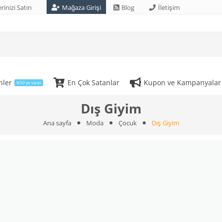
rinizi Satın
Mağaza Girişi
Blog
İletişim
nler
En Çok Satanlar
Kupon ve Kampanyalar
%50'ye varan
Dış Giyim
Ana sayfa
Moda
Çocuk
Dış Giyim