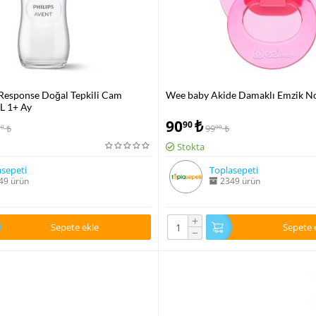
Response Doğal Tepkili Cam
Wee baby Akide Damaklı Emzik No
L 1+ Ay
90
₺
90
₺
99
₺
00
90
Stokta
sepeti
Toplasepeti
49 ürün
2349 ürün
+
Sepete ekle
Sepete 
−