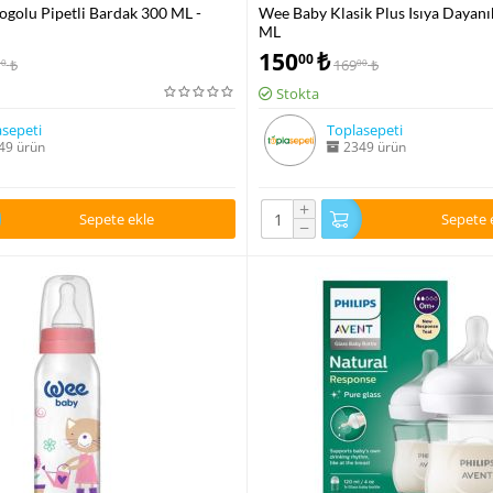
Logolu Pipetli Bardak 300 ML -
Wee Baby Klasik Plus Isıya Dayanı
ML
150
₺
00
₺
169
₺
00
00
Stokta
sepeti
Toplasepeti
49 ürün
2349 ürün
+
Sepete ekle
Sepete 
−