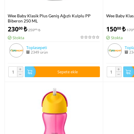
Wee Baby Klasik Plus Geniş Ağızlı Kulplu PP
Wee Baby Klas
Biberon 250 ML
230
₺
150
₺
00
00
259
₺
179
00
Stokta
Stokta
Toplasepeti
Topla
2349 ürün
23
+
+
Sepete ekle
−
−