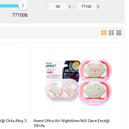
₺
–
₺
77100
₺
iği Orta Akış 3
Avent Ultra Air Nighttime İkili Gece Emziği
18+Ay