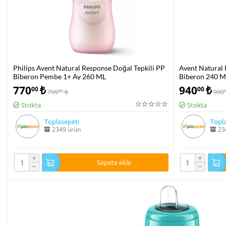
Philips Avent Natural Response Doğal Tepkili PP
Avent Natural 
Biberon Pembe 1+ Ay 260 ML
Biberon 240 M
770
₺
940
₺
00
00
799
₺
990
00
Stokta
Stokta
Toplasepeti
Topla
2349 ürün
23
+
+
Sepete ekle
−
−