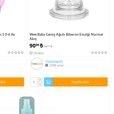
:1 0-6 Ay
Wee Baby Geniş Ağızlı Biberon Emziği Normal
Akış
90
₺
90
99
₺
90
Stokta
Toplasepeti
2349 ürün
+
ekle
Sepete ekle
−