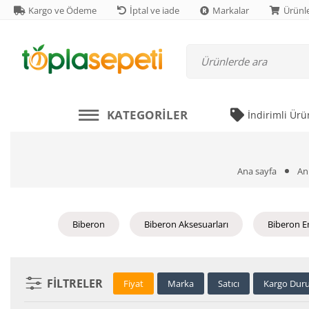
Kargo ve Ödeme
İptal ve iade
Markalar
Ürünle
KATEGORILER
İndirimli Ürü
Ana sayfa
An
Biberon
Biberon Aksesuarları
Biberon E
FILTRELER
Fiyat
Marka
Satıcı
Kargo Dur