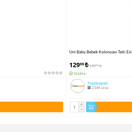
Uni Baby Bebek Kolonyası Tatlı Esi
129
₺
99
150
₺
00
Stokta
Toplasepeti
2349 ürün
+
−