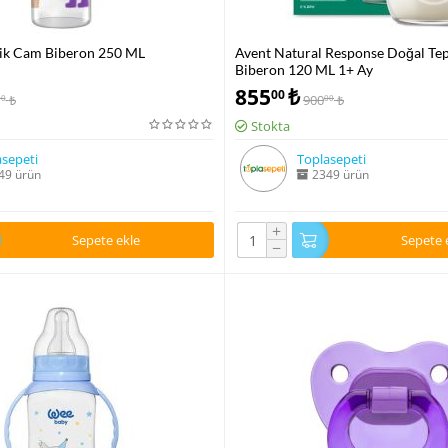
ik Cam Biberon 250 ML
Avent Natural Response Doğal Tep
Biberon 120 ML 1+ Ay
855
₺
00
₺
900
₺
00
00
Stokta
sepeti
Toplasepeti
49 ürün
2349 ürün
+
Sepete ekle
Sepete 
−