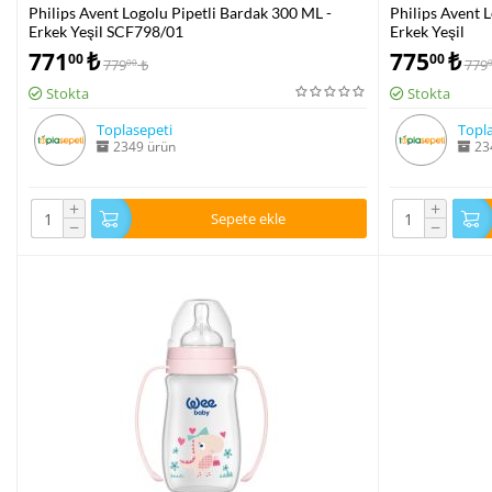
Philips Avent Logolu Pipetli Bardak 300 ML -
Philips Avent 
Erkek Yeşil SCF798/01
Erkek Yeşil
771
₺
775
₺
00
00
779
₺
779
00
Stokta
Stokta
Toplasepeti
Topla
2349 ürün
23
+
+
Sepete ekle
−
−