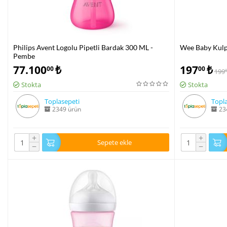
Philips Avent Logolu Pipetli Bardak 300 ML -
Wee Baby Kulp
Pembe
77.100
₺
197
₺
00
00
199
Stokta
Stokta
Toplasepeti
Topla
2349 ürün
23
+
+
Sepete ekle
−
−