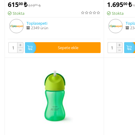
615
₺
1.695
₺
00
00
619
₺
1
00
Stokta
Stokta
Toplasepeti
Topla
2349 ürün
23
+
+
Sepete ekle
−
−