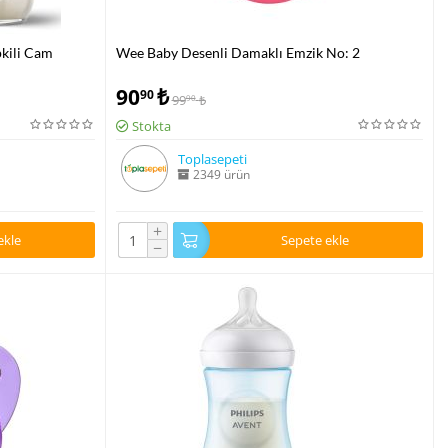
kili Cam
Wee Baby Desenli Damaklı Emzik No: 2
90
₺
90
99
₺
90
Stokta
Toplasepeti
2349 ürün
+
ekle
Sepete ekle
−