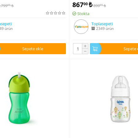
867
₺
00
.799
₺
899
₺
00
99
Stokta
sepeti
Toplasepeti
49 ürün
2349 ürün
+
Sepete ekle
Sepete 
−