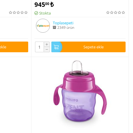
945
₺
00
Stokta
Toplasepeti
2349 ürün
+
ekle
Sepete ekle
−