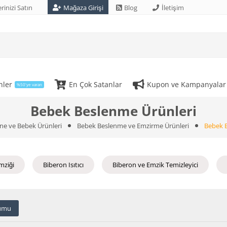
rinizi Satın
Mağaza Girişi
Blog
İletişim
nler
En Çok Satanlar
Kupon ve Kampanyalar
%50'ye varan
Bebek Beslenme Ürünleri
ne ve Bebek Ürünleri
Bebek Beslenme ve Emzirme Ürünleri
Bebek 
mziği
Biberon Isıtıcı
Biberon ve Emzik Temizleyici
umu