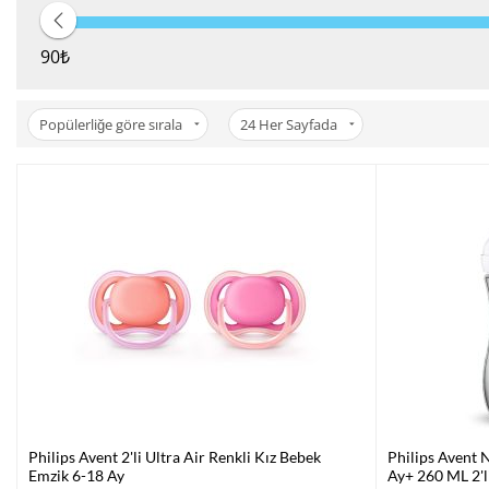
90
₺
Popülerliğe göre sırala
24
Her Sayfada
Philips Avent 2'li Ultra Air Renkli Kız Bebek
Philips Avent 
Emzik 6-18 Ay
Ay+ 260 ML 2'l