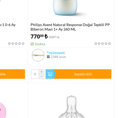
:1 0-6 Ay
Philips Avent Natural Response Doğal Tepkili PP
Biberon Mavi 1+ Ay 260 ML
770
₺
00
799
₺
00
Stokta
Toplasepeti
2349 ürün
+
ekle
Sepete ekle
−