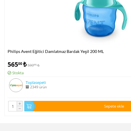
Philips Avent Eğitici Damlatmaz Bardak Yeşil 200 ML
565
₺
00
590
₺
00
Stokta
Toplasepeti
2349 ürün
+
Sepete ekle
−