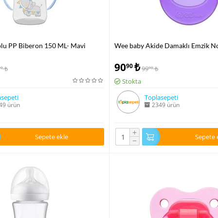
lu PP Biberon 150 ML- Mavi
Wee baby Akide Damaklı Emzik No
90
₺
90
₺
99
₺
00
90
Stokta
sepeti
Toplasepeti
49 ürün
2349 ürün
+
Sepete ekle
Sepete 
−