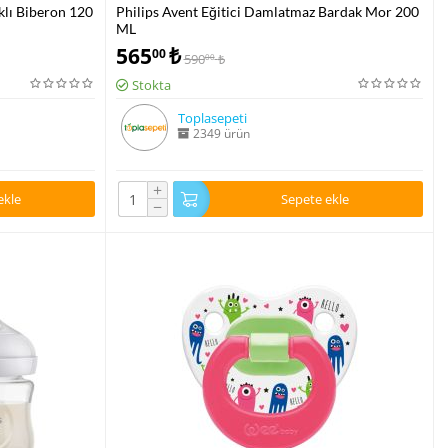
klı Biberon 120
Philips Avent Eğitici Damlatmaz Bardak Mor 200
ML
565
₺
00
590
₺
00
Stokta
Toplasepeti
2349 ürün
+
ekle
Sepete ekle
−