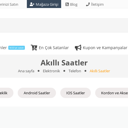
rinizi Satın
Mağaza Girişi
Blog
İletişim
nler
En Çok Satanlar
Kupon ve Kampanyalar
%50'ye varan
Akıllı Saatler
Ana sayfa
Elektronik
Telefon
Akıllı Saatler
leklik
Android Saatler
IOS Saatler
Kordon ve Akse