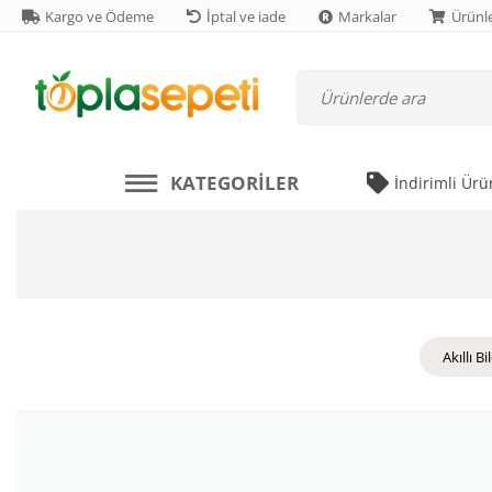
Kargo ve Ödeme
İptal ve iade
Markalar
Ürünle
KATEGORILER
İndirimli Ürü
Akıllı Bi