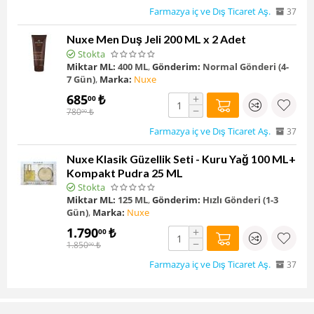
Farmazya iç ve Dış Ticaret Aş.
37
Nuxe Men Duş Jeli 200 ML x 2 Adet
Stokta
Miktar ML:
400 ML
,
Gönderim:
Normal Gönderi (4-
7 Gün)
,
Marka:
Nuxe
685
₺
+
00
−
780
₺
00
Farmazya iç ve Dış Ticaret Aş.
37
Nuxe Klasik Güzellik Seti - Kuru Yağ 100 ML+
Kompakt Pudra 25 ML
Stokta
Miktar ML:
125 ML
,
Gönderim:
Hızlı Gönderi (1-3
Gün)
,
Marka:
Nuxe
1.790
₺
+
00
−
1.850
₺
00
Farmazya iç ve Dış Ticaret Aş.
37