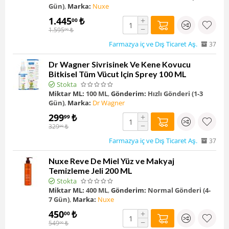
Gün)
,
Marka:
Nuxe
1.445
₺
+
00
−
1.595
₺
00
Farmazya iç ve Dış Ticaret Aş.
37
Dr Wagner Sivrisinek Ve Kene Kovucu
Bitkisel Tüm Vücut Için Sprey 100 ML
Stokta
Miktar ML:
100 ML
,
Gönderim:
Hızlı Gönderi (1-3
Gün)
,
Marka:
Dr Wagner
299
₺
+
99
−
329
₺
99
Farmazya iç ve Dış Ticaret Aş.
37
Nuxe Reve De Miel Yüz ve Makyaj
Temizleme Jeli 200 ML
Stokta
Miktar ML:
400 ML
,
Gönderim:
Normal Gönderi (4-
7 Gün)
,
Marka:
Nuxe
450
₺
+
00
−
549
₺
00