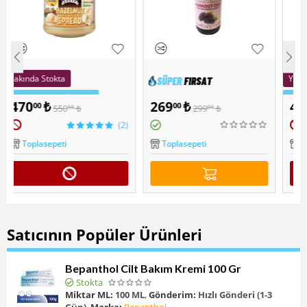
Yakında Stokta
Sepette Ekstra İndirim
269
₺
470
₺
00
00
299
₺
550
₺
00
00
Popüler
Muscle Cheff Kakaolu
(2)
i
Fındık Ezmesi 2'li paket
Lutfiye Organik Kara Dut
Toplasepeti
Toplasepeti
Özü 300 Gr
Satıcının Popüler Ürünleri
Bepanthol Cilt Bakım Kremi 100 Gr
Stokta
Miktar ML:
100 ML
,
Gönderim:
Hızlı Gönderi (1-3