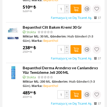
Gün)
,
Marka:
Bepanthol
510
₺
+
00
−
520
₺
00
Farmazya iç ve Dış Ticaret Aş.
37
Bepanthol Cilt Bakım Kremi 30 Gr
Stokta
Miktar ML:
30 ML
,
Gönderim:
Hızlı Gönderi (1-3
Gün)
,
Marka:
Bepanthol
238
₺
+
00
−
250
₺
00
Farmazya iç ve Dış Ticaret Aş.
37
Bepanthol Derma Arındırıcı ve Canlandırıcı
Yüz Temizleme Jeli 200 ML
Stokta
Miktar ML:
200 ML
,
Gönderim:
Hızlı Gönderi (1-3
Gün)
,
Marka:
Bepanthol
485
₺
+
00
−
499
₺
00
Farmazya iç ve Dış Ticaret Aş.
37