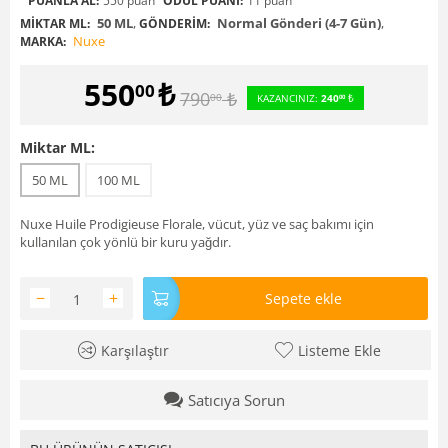
PUANLA AL:
550 puan
ÖDÜL PUANI:
11 puan
50 ML
,
Normal Gönderi (4-7 Gün)
,
MIKTAR ML:
GÖNDERIM:
Nuxe
MARKA:
550
₺
00
790
₺
00
KAZANCINIZ:
240
₺
00
Miktar ML:
50 ML
100 ML
Nuxe Huile Prodigieuse Florale, vücut, yüz ve saç bakımı için
kullanılan çok yönlü bir kuru yağdır.
−
+
Sepete ekle
Karşılaştır
Listeme Ekle
Satıcıya Sorun