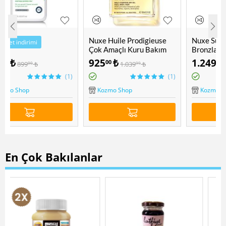
Nuxe Huile Prodigieuse
Nuxe Sun Güneşsiz
Çok Amaçlı Kuru Bakım
Bronzlaştırıcı Krem 100
Yağı 100 ML
ML
925
₺
1.249
₺
00
00
1.039
₺
1.299
₺
99
00
1)
(1)
n
Kozmo Shop
Kozmo Shop
En Çok Bakılanlar