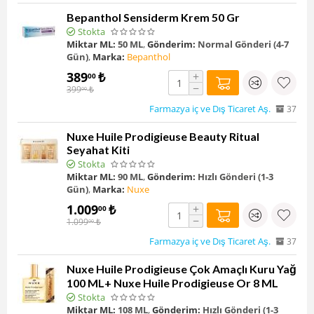
Bepanthol Sensiderm Krem 50 Gr
Stokta
Miktar ML:
50 ML
,
Gönderim:
Normal Gönderi (4-7
Gün)
,
Marka:
Bepanthol
389
₺
+
00
−
399
₺
00
Farmazya iç ve Dış Ticaret Aş.
37
Nuxe Huile Prodigieuse Beauty Ritual
Seyahat Kiti
Stokta
Miktar ML:
90 ML
,
Gönderim:
Hızlı Gönderi (1-3
Gün)
,
Marka:
Nuxe
1.009
₺
+
00
−
1.099
₺
00
Farmazya iç ve Dış Ticaret Aş.
37
Nuxe Huile Prodigieuse Çok Amaçlı Kuru Yağ
100 ML+ Nuxe Huile Prodigieuse Or 8 ML
Stokta
Miktar ML:
108 ML
,
Gönderim:
Hızlı Gönderi (1-3